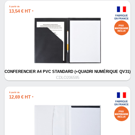
À partir de
13,54 € HT
*
CONFERENCIER A4 PVC STANDARD (+QUADRI NUMÉRIQUE QV31)
CDLO206595
À partir de
12,69 € HT
*