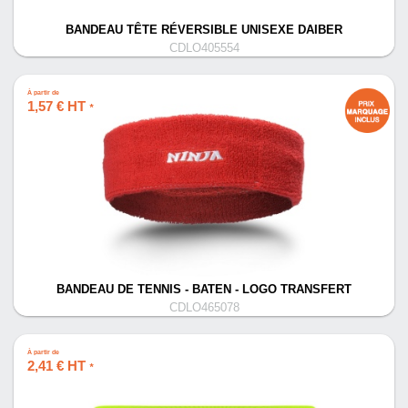
BANDEAU TÊTE RÉVERSIBLE UNISEXE DAIBER
CDLO405554
À partir de
1,57 € HT
*
BANDEAU DE TENNIS - BATEN - LOGO TRANSFERT
CDLO465078
À partir de
2,41 € HT
*