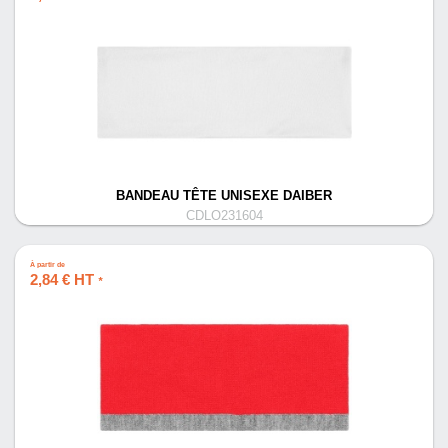
BANDEAU TÊTE UNISEXE DAIBER
CDLO231604
À partir de
2,84 € HT
*