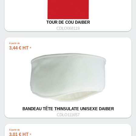
TOUR DE COU DAIBER
CDLO068119
À partir de
3,44 € HT
*
BANDEAU TÊTE THINSULATE UNISEXE DAIBER
CDLO111657
À partir de
3,01 € HT
*