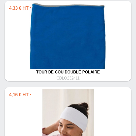
4,33 € HT
*
TOUR DE COU DOUBLÉ POLAIRE
CDLO232411
4,16 € HT
*