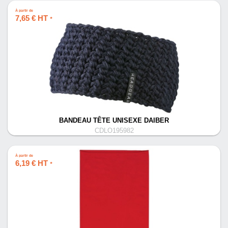
À partir de
7,65 € HT
*
BANDEAU TÊTE UNISEXE DAIBER
CDLO195982
À partir de
6,19 € HT
*