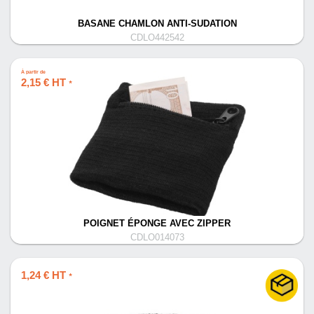
BASANE CHAMLON ANTI-SUDATION
CDLO442542
À partir de
2,15 € HT
*
POIGNET ÉPONGE AVEC ZIPPER
CDLO014073
1,24 € HT
*