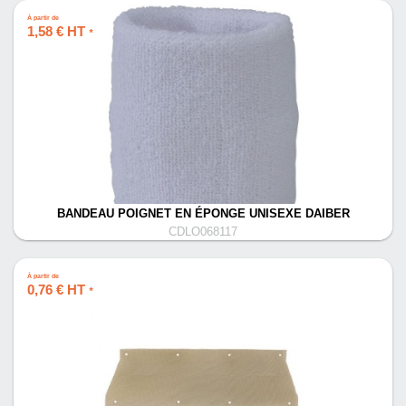
À partir de
1,58 € HT
*
BANDEAU POIGNET EN ÉPONGE UNISEXE DAIBER
CDLO068117
À partir de
0,76 € HT
*