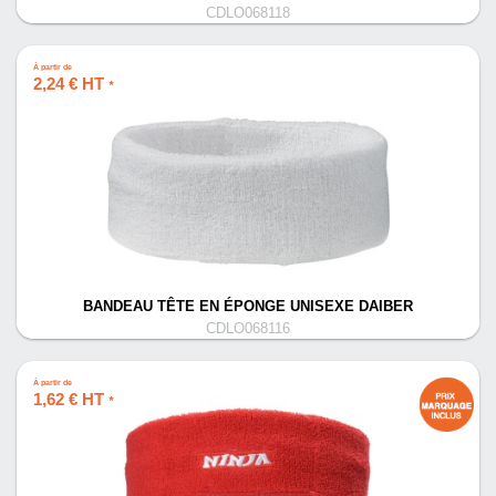
CDLO068118
À partir de
2,24 € HT
*
BANDEAU TÊTE EN ÉPONGE UNISEXE DAIBER
CDLO068116
À partir de
1,62 € HT
*