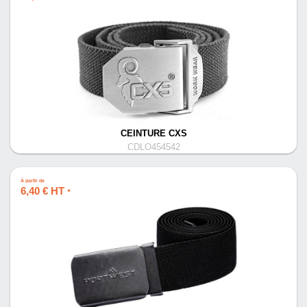
CEINTURE CXS
CDLO454542
À partir de
6,40 € HT
*