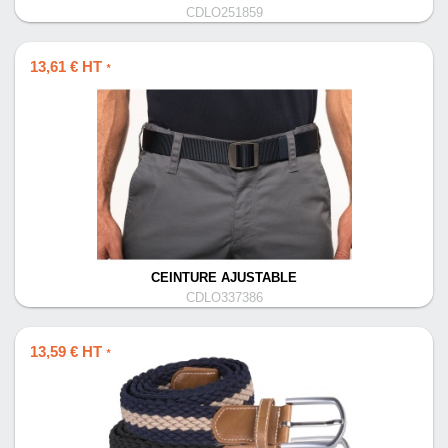
CDLO251859
13,61 € HT
*
CEINTURE AJUSTABLE
CDLO337386
13,59 € HT
*