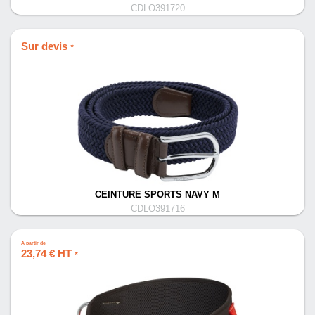
CDLO391720
Sur devis
*
CEINTURE SPORTS NAVY M
CDLO391716
À partir de
23,74 € HT
*