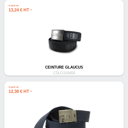
À partir de
13,24 € HT
*
CEINTURE GLAUCUS
CDLO318458
À partir de
12,38 € HT
*