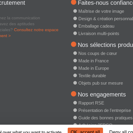
crutement
Faites-nous confianc
Maîtrise de votre image
mez la communication
Design & création personnal
avez des aptitudes
Emballage cadeau
ciales?
Consultez notre espace
Livraison multi-points
ment >
Nos sélections produ
Nos coups de cœur
Made in France
Made in Europe
Textile durable
Objets pub sur mesure
Nos engagements
Rapport RSE
Présentation de l'entreprise
Guide des bonnes pratiques
Adhésion 2FPCO
l over what you want to activate
OK, accept all
Deny all c
Charte RSE 2FPCO