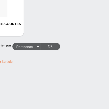
ES COURTES
rier par
OK
l’article