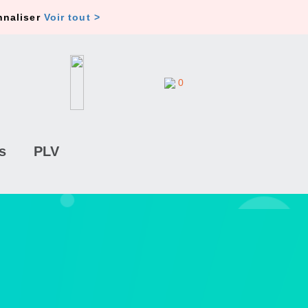
nnaliser
Voir tout >
0
s
PLV