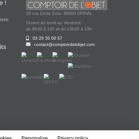
e !
39 rue Emile Zola- 88000 EPINAL
isée
Ouvert du lundi au Vendredi
de 8h30 à 12h et de 13h30 à 19h
: 03 29 35 00 57
: contact@comptoirdelobjet.com
its
ookies
Personalize
Privacy policy