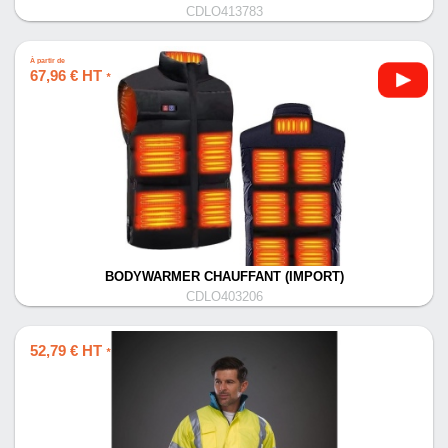
CDLO413783
À partir de
67,96 € HT
*
BODYWARMER CHAUFFANT (IMPORT)
CDLO403206
52,79 € HT
*