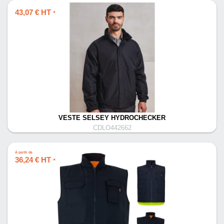
43,07 € HT
*
VESTE SELSEY HYDROCHECKER
CDLO442662
À partir de
36,24 € HT
*