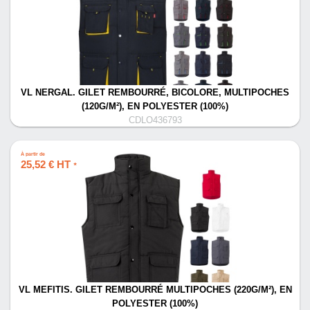
VL NERGAL. GILET REMBOURRÉ, BICOLORE, MULTIPOCHES
(120G/M²), EN POLYESTER (100%)
CDLO436793
À partir de
25,52 € HT
*
VL MEFITIS. GILET REMBOURRÉ MULTIPOCHES (220G/M²), EN
POLYESTER (100%)