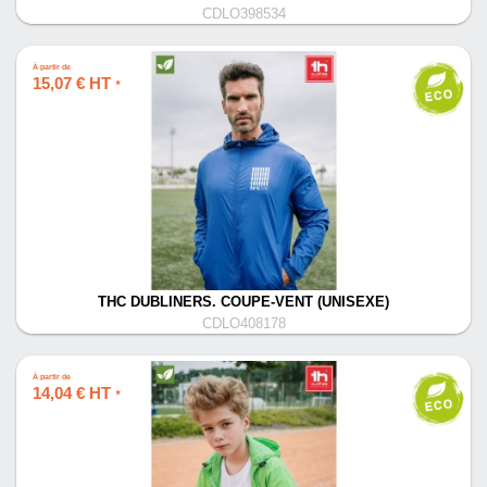
CDLO398534
À partir de
15,07 € HT
*
THC DUBLINERS. COUPE-VENT (UNISEXE)
CDLO408178
À partir de
14,04 € HT
*