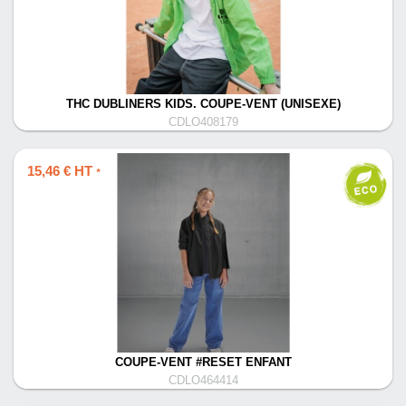
THC DUBLINERS KIDS. COUPE-VENT (UNISEXE)
CDLO408179
15,46 € HT
*
COUPE-VENT #RESET ENFANT
CDLO464414