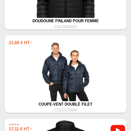
DOUDOUNE FINLAND POUR FEMME
CDLO404810
21,65 € HT
*
COUPE-VENT DOUBLÉ FILET
CDLO132844
À partir de
17,11 € HT
*