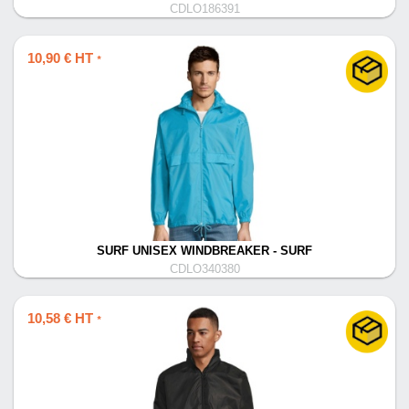
CDLO186391
10,90 € HT
*
SURF UNISEX WINDBREAKER - SURF
CDLO340380
10,58 € HT
*