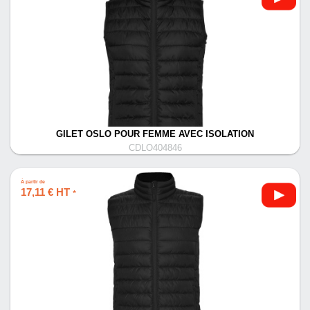
GILET OSLO POUR FEMME AVEC ISOLATION
CDLO404846
À partir de
17,11 € HT
*