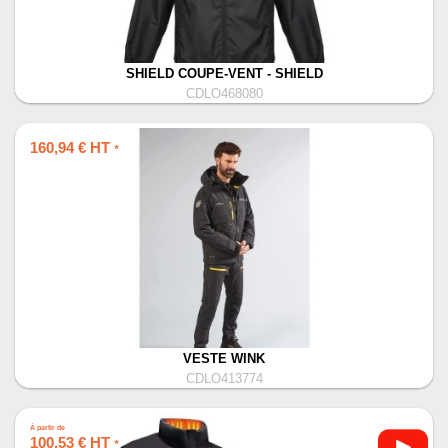
SHIELD COUPE-VENT - SHIELD
CDLO468080
160,94 € HT
*
VESTE WINK
CDLO413774
À partir de
100,53 € HT
*