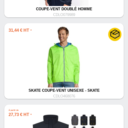
COUPE-VENT DOUBLÉ HOMME
CDLO079989
31,44 € HT
*
SKATE COUPE-VENT UNISEXE - SKATE
CDLO468076
À partir de
27,73 € HT
*