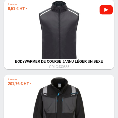
À partir de
8,51 € HT
*
BODYWARMER DE COURSE JANNU LÉGER UNISEXE
CDLO430865
À partir de
201,76 € HT
*