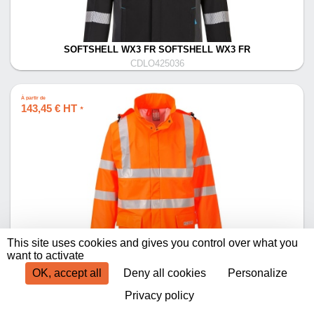
SOFTSHELL WX3 FR SOFTSHELL WX3 FR
CDLO425036
À partir de
143,45 € HT
*
This site uses cookies and gives you control over what you
VESTE DE PLUIE HIVIS FR SEALTEX
want to activate
CDLO425065
OK, accept all
Deny all cookies
Personalize
Privacy policy
Produits par page