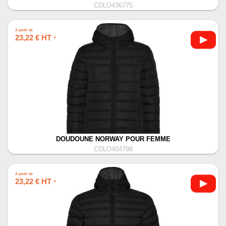
CDLO436775
À partir de
23,22 € HT
*
DOUDOUNE NORWAY POUR FEMME
CDLO404798
À partir de
23,22 € HT
*