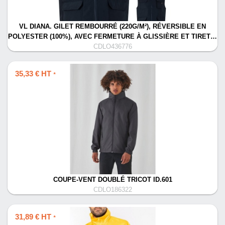
VL DIANA. GILET REMBOURRÉ (220G/M²), RÉVERSIBLE EN
POLYESTER (100%), AVEC FERMETURE À GLISSIÈRE ET TIRET…
CDLO436776
35,33 € HT
*
COUPE-VENT DOUBLÉ TRICOT ID.601
CDLO186322
31,89 € HT
*