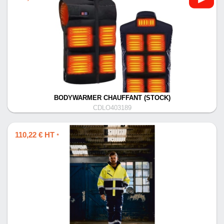
BODYWARMER CHAUFFANT (STOCK)
CDLO403189
110,22 € HT
*