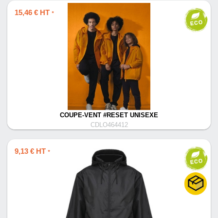
15,46 € HT
*
COUPE-VENT #RESET UNISEXE
CDLO464412
9,13 € HT
*