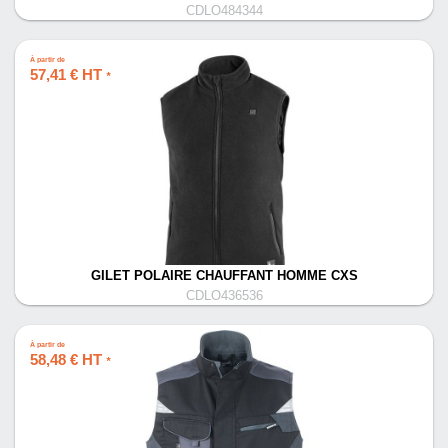
CDLO484344
À partir de
57,41 € HT
*
GILET POLAIRE CHAUFFANT HOMME CXS
CDLO436536
À partir de
58,48 € HT
*