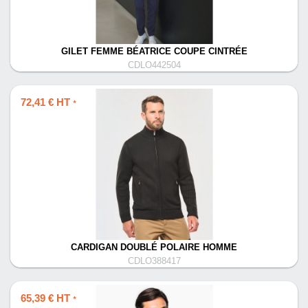
GILET FEMME BÉATRICE COUPE CINTRÉE
CDLO442504
72,41 € HT
*
CARDIGAN DOUBLÉ POLAIRE HOMME
CDLO388417
65,39 € HT
*