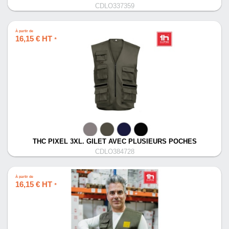
CDLO337359
À partir de
16,15 € HT
*
THC PIXEL 3XL. GILET AVEC PLUSIEURS POCHES
CDLO384728
À partir de
16,15 € HT
*