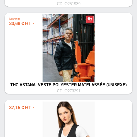
CDLO251939
À partir de
33,68 € HT
*
THC ASTANA. VESTE POLYESTER MATELASSÉE (UNISEXE)
CDLO273291
37,15 € HT
*