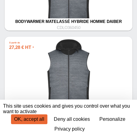
BODYWARMER MATELASSÉ HYBRIDE HOMME DAIBER
CDLO360450
À partir de
27,28 € HT
*
BODYWARMER MATELASSÉ HYBRIDE HOMME GRANDE TAILLE
This site uses cookies and gives you control over what you
DAIBER
want to activate
CDLO360451
OK, accept all
Deny all cookies
Personalize
Privacy policy
Produits par page