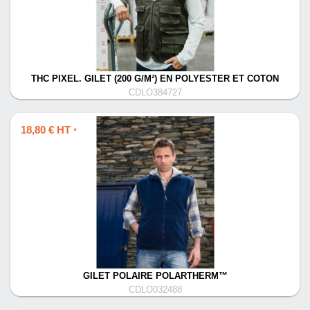
THC PIXEL. GILET (200 G/M²) EN POLYESTER ET COTON
CDLO384727
18,80 € HT
*
GILET POLAIRE POLARTHERM™
CDLO032488