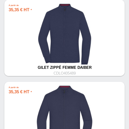
À partir de
35,35 € HT
*
GILET ZIPPÉ FEMME DAIBER
CDLO405489
À partir de
35,35 € HT
*