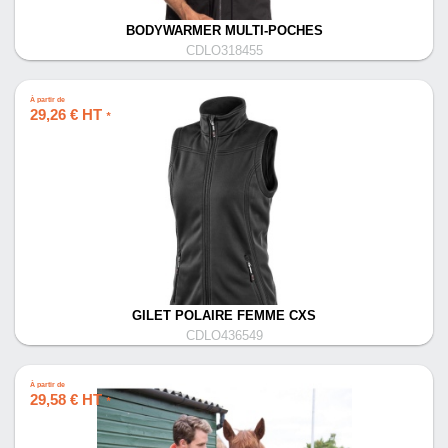
BODYWARMER MULTI-POCHES
CDLO318455
À partir de
29,26 € HT
*
GILET POLAIRE FEMME CXS
CDLO436549
À partir de
29,58 € HT
*