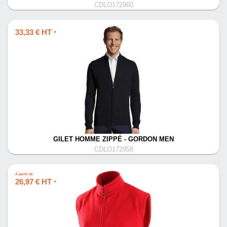
CDLO172960
33,33 € HT
*
GILET HOMME ZIPPÉ - GORDON MEN
CDLO172958
À partir de
26,97 € HT
*