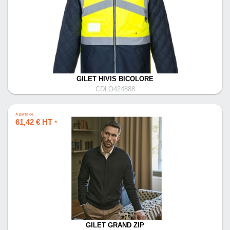
GILET HIVIS BICOLORE
CDLO424888
À partir de
61,42 € HT
*
GILET GRAND ZIP