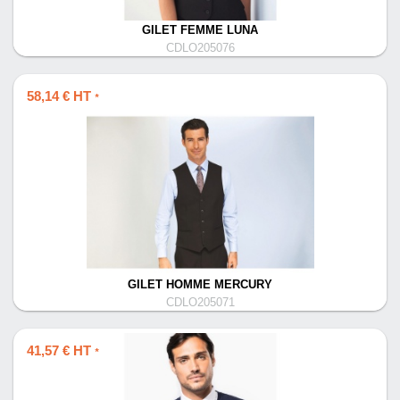
GILET FEMME LUNA
CDLO205076
58,14 € HT
*
GILET HOMME MERCURY
CDLO205071
41,57 € HT
*