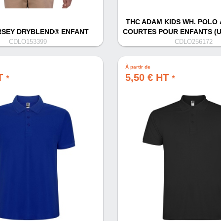
THC ADAM KIDS WH. POLO
RSEY DRYBLEND® ENFANT
COURTES POUR ENFANTS (U
CDLO153399
CDLO256172
À partir de
HT
5,50 € HT
*
*