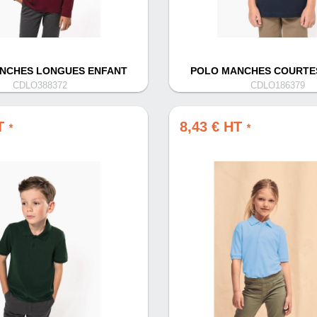
NCHES LONGUES ENFANT
POLO MANCHES COURTE
CDLO388372
CDLO186379
HT
8,43 € HT
*
*