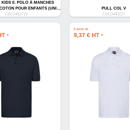
KIDS II. POLO À MANCHES
COTON POUR ENFANTS (UNI…
PULL COL V
CDLO451719
CDLO443217
À partir de
 HT
9,37 € HT
*
*