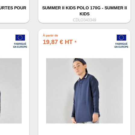
URTES POUR
SUMMER II KIDS POLO 170G - SUMMER II
KIDS
CDLO340349
À partir de
19,87 € HT
*