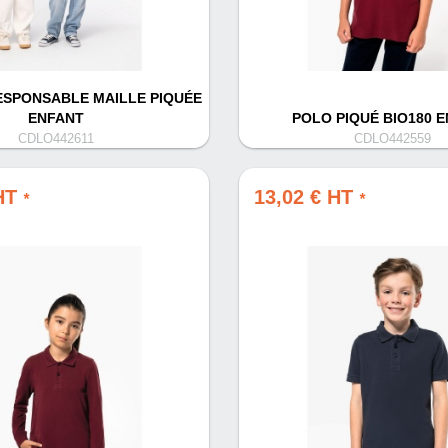
SPONSABLE MAILLE PIQUÉE
ENFANT
POLO PIQUÉ BIO180 
CDLO442611
CDLO442559
 HT
13,02 € HT
*
*