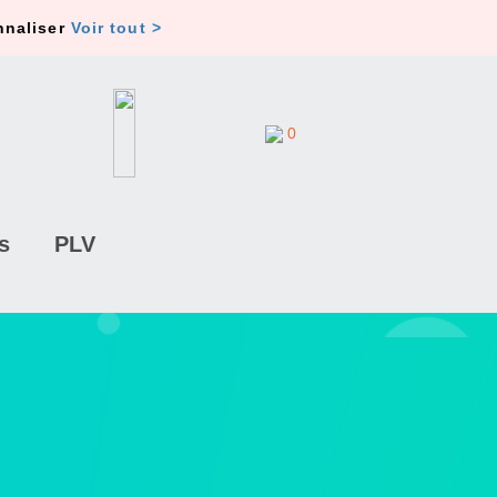
nnaliser
Voir tout >
0
s
PLV