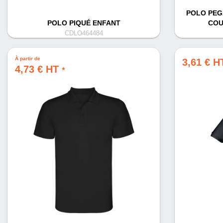
POLO PEG
POLO PIQUÉ ENFANT
COU
CDLO464484
À partir de
3,61 € 
4,73 € HT
*