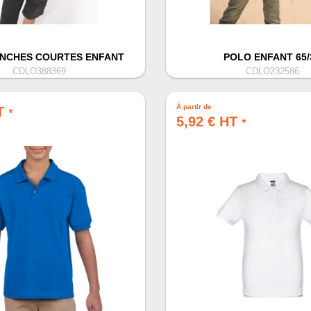
NCHES COURTES ENFANT
POLO ENFANT 65/
CDLO388369
CDLO232586
À partir de
HT
*
5,92 € HT
*