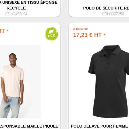
 UNISEXE EN TISSU ÉPONGE
RECYCLÉ
POLO DE SÉCURITÉ R
CDLO455064
CDLO337258
À partir de
 HT
*
17,23 € HT
*
SPONSABLE MAILLE PIQUÉE
POLO DÉLAVÉ POUR FEMME