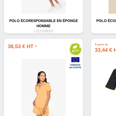
POLO ÉCORESPONSABLE EN ÉPONGE
POLO ÉCO
HOMME
CDLO398397
À partir de
38,53 € HT
*
33,44 €