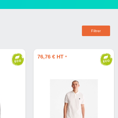
Filtrer
76,76 € HT
*