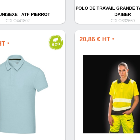
POLO DE TRAVAIL GRANDE T
NISEXE - ATF PIERROT
DAIBER
CDLO441802
CDLO332660
20,86 € HT
*
 HT
*