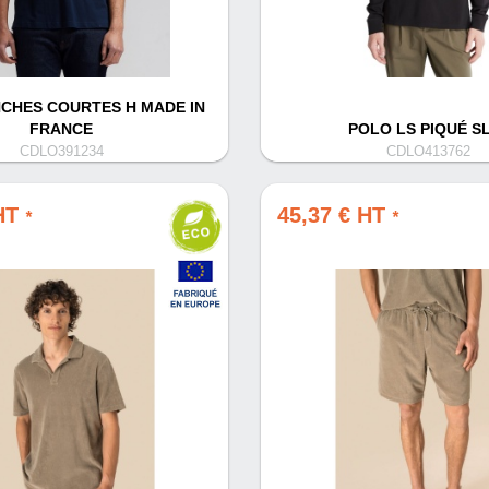
CHES COURTES H MADE IN
FRANCE
POLO LS PIQUÉ S
CDLO391234
CDLO413762
 HT
45,37 € HT
*
*