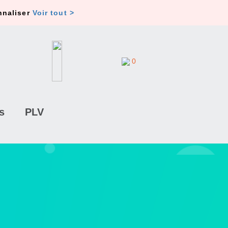
nnaliser
Voir tout >
0
s
PLV