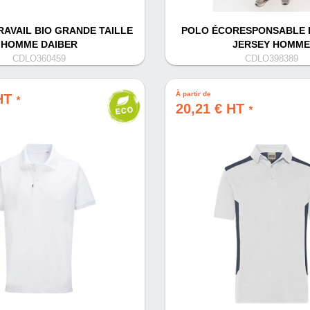
RAVAIL BIO GRANDE TAILLE
POLO ÉCORESPONSABLE 
HOMME DAIBER
JERSEY HOMME
CDLO360459
CDLO398389
À partir de
 HT
*
20,21 € HT
*