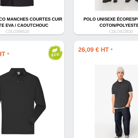
CO MANCHES COURTES CUIR
POLO UNISEXE ÉCORES
E EVA / CAOUTCHOUC
COTON/POLYEST
CDLO394520
CDLO413830
26,09 € HT
*
 HT
*