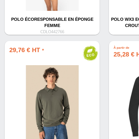
POLO ÉCORESPONSABLE EN ÉPONGE
POLO WX3 E
FEMME
CROUT
CDLO442766
À partir de
29,76 € HT
*
25,28 €