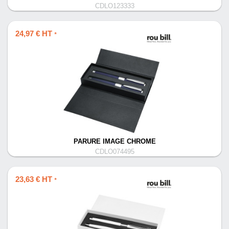
CDLO123333
24,97 € HT
*
PARURE IMAGE CHROME
CDLO074495
23,63 € HT
*