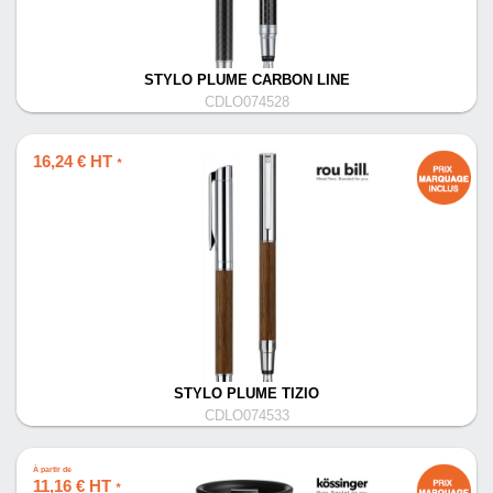
STYLO PLUME CARBON LINE
CDLO074528
16,24 € HT
*
STYLO PLUME TIZIO
CDLO074533
À partir de
11,16 € HT
*