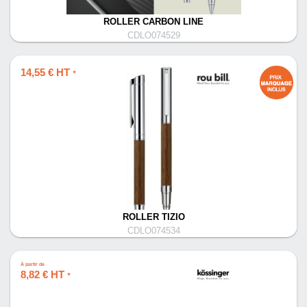
ROLLER CARBON LINE
CDLO074529
14,55 € HT
*
ROLLER TIZIO
CDLO074534
À partir de
8,82 € HT
*