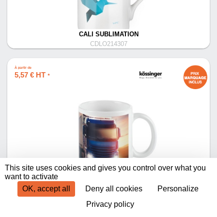
CALI SUBLIMATION
CDLO214307
À partir de
5,57 € HT
*
This site uses cookies and gives you control over what you
CARINA SUBLIMATION
want to activate
CDLO182804
OK, accept all
Deny all cookies
Personalize
Privacy policy
Produits par page