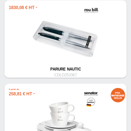
1830,08 € HT
*
PARURE NAUTIC
CDLO253367
À partir de
258,81 € HT
*