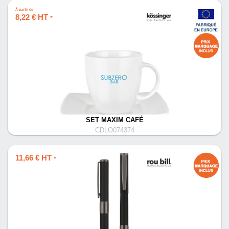
À partir de
8,22 € HT
*
SET MAXIM CAFÉ
CDLO074374
11,66 € HT
*