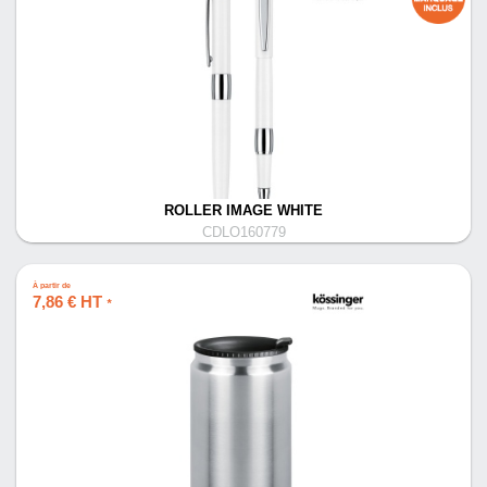
ROLLER IMAGE WHITE
CDLO160779
À partir de
7,86 € HT
*