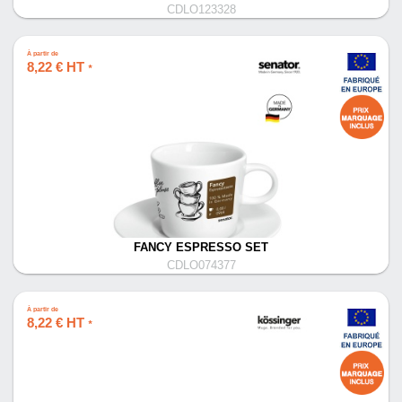
CDLO123328
À partir de
8,22 € HT
*
FANCY ESPRESSO SET
CDLO074377
À partir de
8,22 € HT
*