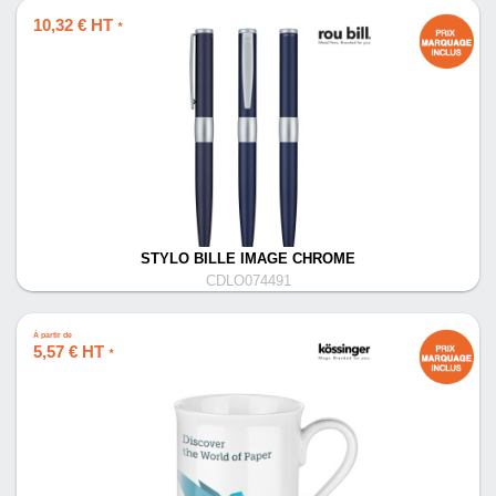
10,32 € HT
*
STYLO BILLE IMAGE CHROME
CDLO074491
À partir de
5,57 € HT
*