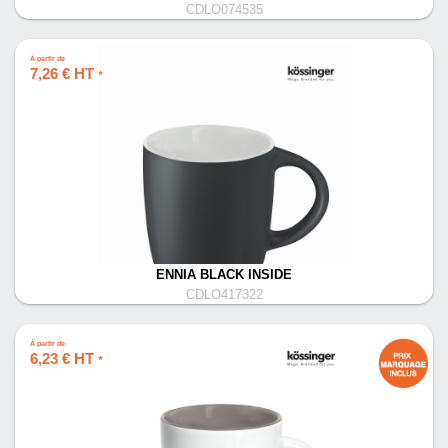
CDLO074535
À partir de
7,26 € HT
*
ENNIA BLACK INSIDE
CDLO417322
À partir de
6,23 € HT
*