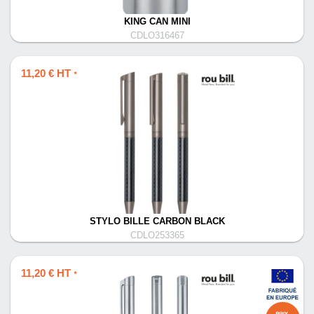
KING CAN MINI
CDLO316467
11,20 € HT
*
STYLO BILLE CARBON BLACK
CDLO253365
11,20 € HT
*