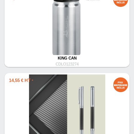
KING CAN
CDLO123274
14,55 € HT
*