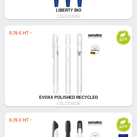
LIBERTY BIO
CDLO316465
0,76 € HT
*
EVOXX POLISHED RECYCLED
CDLO339036
0,76 € HT
*