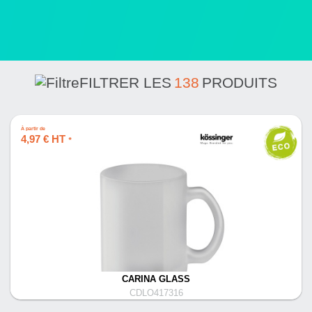
FILTRER LES
138
PRODUITS
À partir de
4,97 € HT
*
CARINA GLASS
CDLO417316