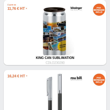
À partir de
11,76 € HT
*
KING CAN SUBLIMATION
CDLO230290
16,24 € HT
*