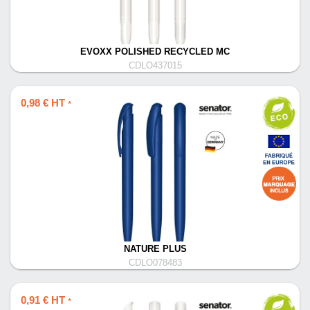
EVOXX POLISHED RECYCLED MC
CDLO437015
0,98 € HT
*
NATURE PLUS
CDLO078483
0,91 € HT
*