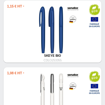
1,15 € HT
*
SKEYE BIO
CDLO253355
1,08 € HT
*