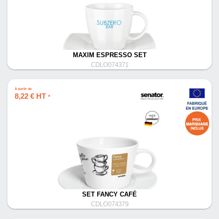
MAXIM ESPRESSO SET
CDLO074371
À partir de
8,22 € HT
*
SET FANCY CAFÉ
CDLO074379