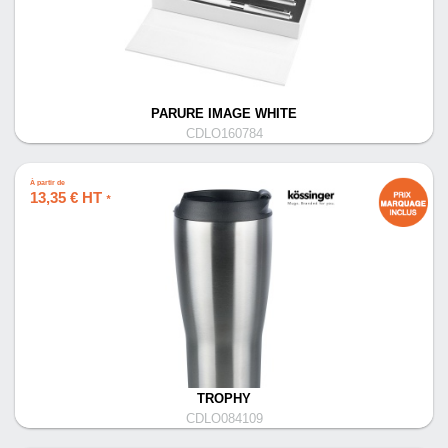
PARURE IMAGE WHITE
CDLO160784
À partir de
13,35 € HT
*
TROPHY
CDLO084109