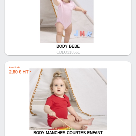
BODY BÉBÉ
CDLO318561
À partir de
2,80 € HT
*
BODY MANCHES COURTES ENFANT