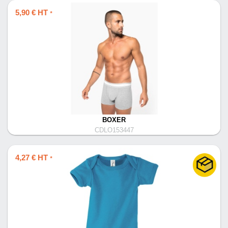
5,90 € HT
*
BOXER
CDLO153447
4,27 € HT
*