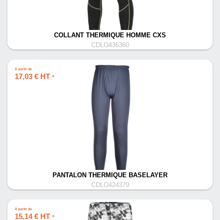
COLLANT THERMIQUE HOMME CXS
CDLO436360
À partir de
17,03 € HT
*
PANTALON THERMIQUE BASELAYER
CDLO424379
À partir de
15,14 € HT
*