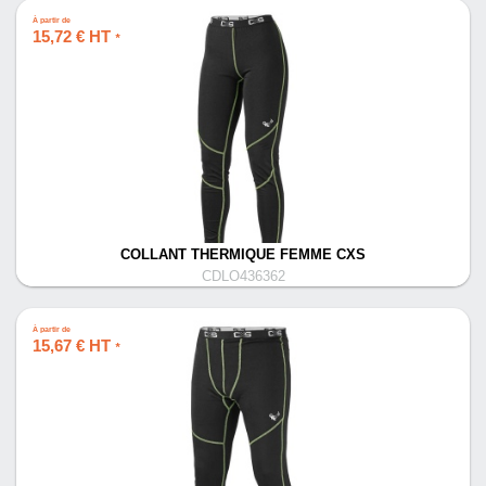
À partir de
15,72 € HT
*
COLLANT THERMIQUE FEMME CXS
CDLO436362
À partir de
15,67 € HT
*