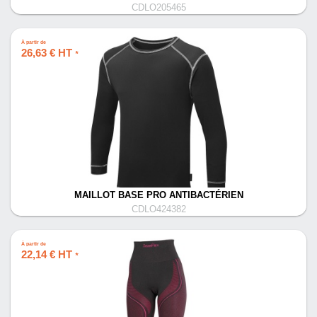
CDLO205465
À partir de
26,63 € HT
*
MAILLOT BASE PRO ANTIBACTÉRIEN
CDLO424382
À partir de
22,14 € HT
*