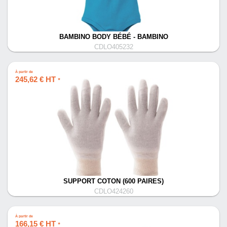
BAMBINO BODY BÉBÉ - BAMBINO
CDLO405232
À partir de
245,62 € HT
*
SUPPORT COTON (600 PAIRES)
CDLO424260
À partir de
166,15 € HT
*