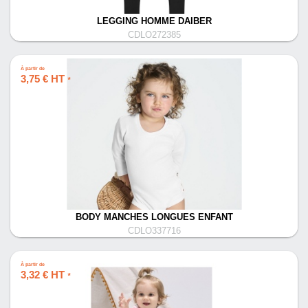
LEGGING HOMME DAIBER
CDLO272385
À partir de
3,75 € HT
*
BODY MANCHES LONGUES ENFANT
CDLO337716
À partir de
3,32 € HT
*