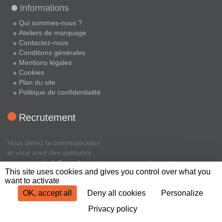
Informations
Qui sommes-nous ?
Ateliers de marquage
Contactez-nous
Conditions générales
Mentions légales
Cookies
Plan du site
Politique de confidentialité
Recrutement
Vous aimez la communication
et vous avez des aptitudes
commerciales?
Consultez notre espace recrutement >
This site uses cookies and gives you control over what you
want to activate
Faites-nous confiance !
OK, accept all
Deny all cookies
Personalize
Maîtrise de votre image
Privacy policy
Design & création personnalisée