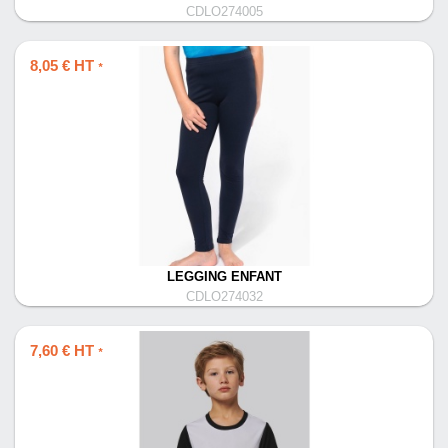
CDLO274005
8,05 € HT
*
LEGGING ENFANT
CDLO274032
7,60 € HT
*