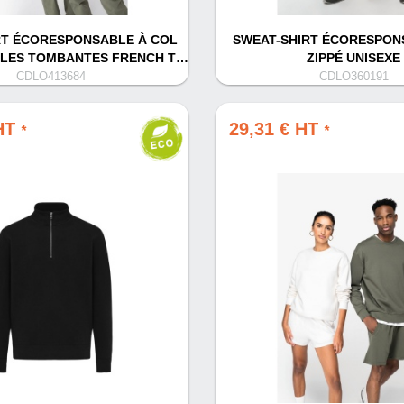
RT ÉCORESPONSABLE À COL
SWEAT-SHIRT ÉCORESPON
ULES TOMBANTES FRENCH T…
ZIPPÉ UNISEXE
CDLO413684
CDLO360191
 HT
29,31 € HT
*
*