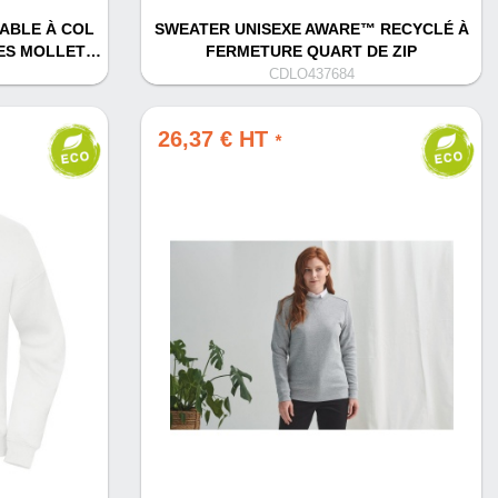
ABLE À COL
SWEATER UNISEXE AWARE™ RECYCLÉ À
ES MOLLET…
FERMETURE QUART DE ZIP
CDLO437684
26,37 € HT
*