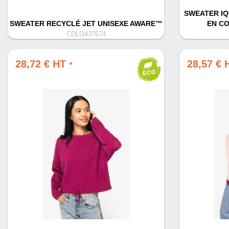
SWEATER IQ
SWEATER RECYCLÉ JET UNISEXE AWARE™
EN C
CDLO437674
28,72 € HT
28,57 €
*