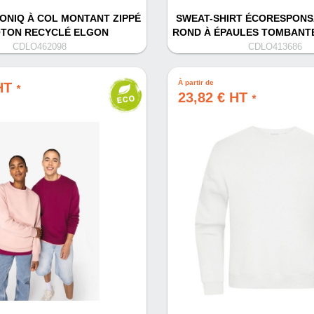
ONIQ À COL MONTANT ZIPPÉ
SWEAT-SHIRT ÉCORESPONS
OTON RECYCLÉ ELGON
ROND À ÉPAULES TOMBANT
CDLO462098
CDLO413686
À partir de
 HT
*
23,82 € HT
*