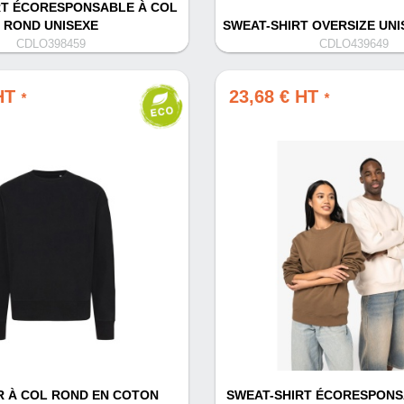
RT ÉCORESPONSABLE À COL
ROND UNISEXE
SWEAT-SHIRT OVERSIZE UNI
CDLO398459
CDLO439649
 HT
23,68 € HT
*
*
 À COL ROND EN COTON
SWEAT-SHIRT ÉCORESPONS