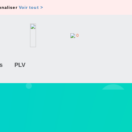
nnaliser
Voir tout >
0
s
PLV