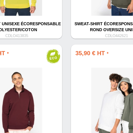
T UNISEXE ÉCORESPONSABLE
SWEAT-SHIRT ÉCORESPONS
OLYESTER/COTON
ROND OVERSIZE UNI
CDLO413835
CDLO442621
 HT
35,90 € HT
*
*