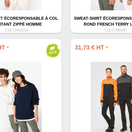
RT ÉCORESPONSABLE À COL
SWEAT-SHIRT ÉCORESPONS
TANT ZIPPÉ HOMME
ROND FRENCH TERRY 
CDLO442618
CDLO398487
 HT
31,73 € HT
*
*