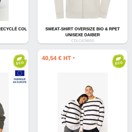
RECYCLÉ COL
SWEAT-SHIRT OVERSIZE BIO & RPET
UNISEXE DAIBER
CDLO439650
40,54 € HT
*