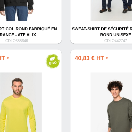
RT COL ROND FABRIQUÉ EN
SWEAT-SHIRT DE SÉCURITÉ 
RANCE - ATF ALIX
ROND UNISEXE
CDLO355646
CDLO442747
 HT
40,83 € HT
*
*