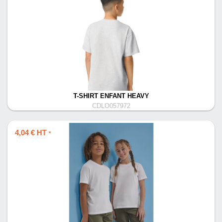
T-SHIRT ENFANT HEAVY
CDLO057972
4,04 € HT
*