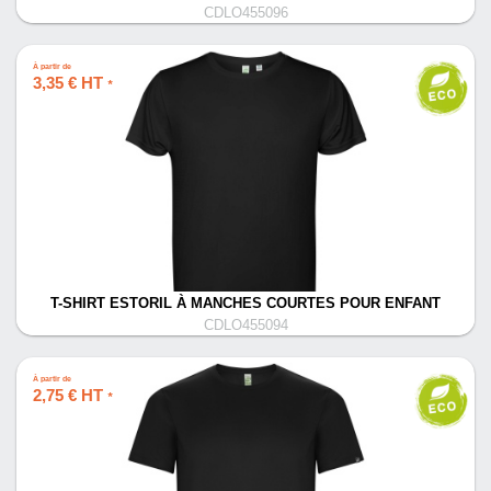
CDLO455096
À partir de
3,35 € HT
*
T-SHIRT ESTORIL À MANCHES COURTES POUR ENFANT
CDLO455094
À partir de
2,75 € HT
*