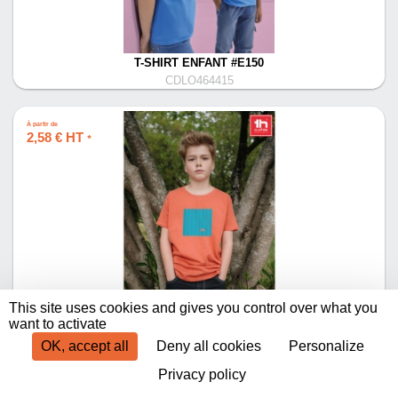
T-SHIRT ENFANT #E150
CDLO464415
À partir de
2,58 € HT
*
This site uses cookies and gives you control over what you
THC QUITO. T-SHIRT ENFANT UNISEXE
want to activate
CDLO256169
OK, accept all
Deny all cookies
Personalize
Privacy policy
Produits par page