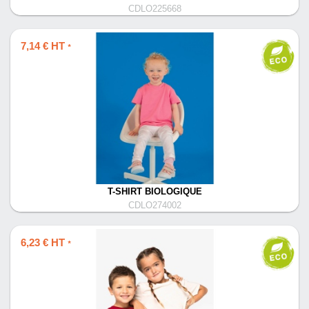
CDLO225668
7,14 € HT
*
T-SHIRT BIOLOGIQUE
CDLO274002
6,23 € HT
*