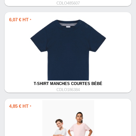
CDLO485607
6,07 € HT
*
T-SHIRT MANCHES COURTES BÉBÉ
CDLO186384
4,85 € HT
*