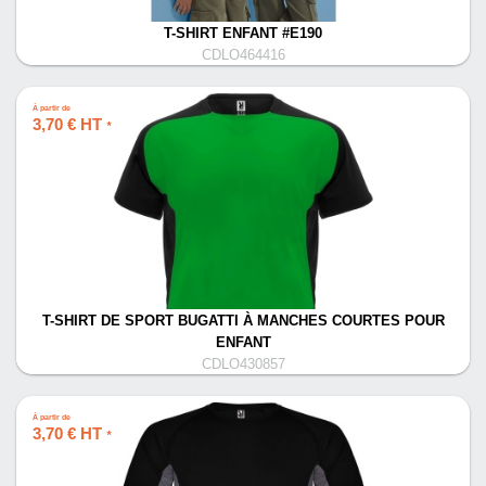
T-SHIRT ENFANT #E190
CDLO464416
À partir de
3,70 € HT
*
T-SHIRT DE SPORT BUGATTI À MANCHES COURTES POUR
ENFANT
CDLO430857
À partir de
3,70 € HT
*