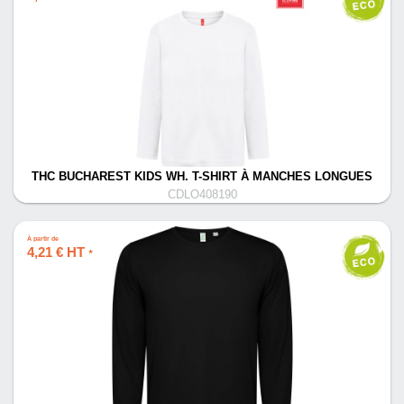
THC BUCHAREST KIDS WH. T-SHIRT À MANCHES LONGUES
CDLO408190
À partir de
4,21 € HT
*