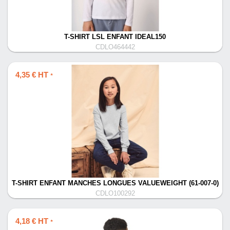
T-SHIRT LSL ENFANT IDEAL150
CDLO464442
4,35 € HT
*
T-SHIRT ENFANT MANCHES LONGUES VALUEWEIGHT (61-007-0)
CDLO100292
4,18 € HT
*