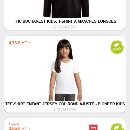
THC BUCHAREST KIDS. T-SHIRT À MANCHES LONGUES
CDLO408189
4,76 € HT
*
TEE-SHIRT ENFANT JERSEY COL ROND AJUSTÉ - PIONEER KIDS
CDLO331256
À partir de
3,85 € HT
*