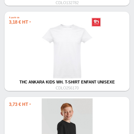
CDLO132782
À partir de
3,18 € HT
*
THC ANKARA KIDS WH. T-SHIRT ENFANT UNISEXE
CDLO256170
3,73 € HT
*