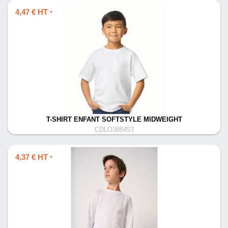
4,47 € HT
*
T-SHIRT ENFANT SOFTSTYLE MIDWEIGHT
CDLO388453
4,37 € HT
*