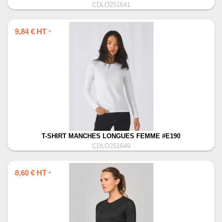
CDLO251641
9,84 € HT
*
T-SHIRT MANCHES LONGUES FEMME #E190
CDLO251649
8,60 € HT
*