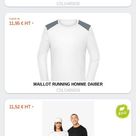
CDLO485835
À partir de
11,95 € HT
*
MAILLOT RUNNING HOMME DAIBER
CDLO485834
11,52 € HT
*