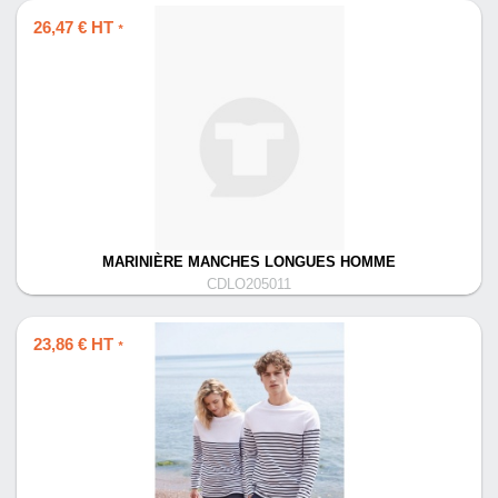
26,47 € HT
*
MARINIÈRE MANCHES LONGUES HOMME
CDLO205011
23,86 € HT
*