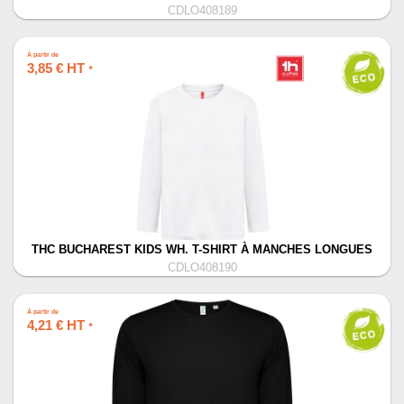
CDLO408189
À partir de
3,85 € HT
*
THC BUCHAREST KIDS WH. T-SHIRT À MANCHES LONGUES
CDLO408190
À partir de
4,21 € HT
*