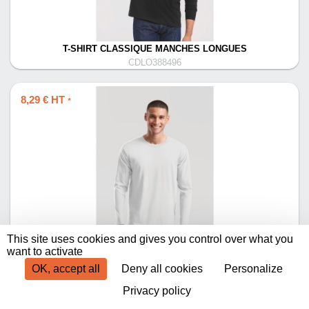
T-SHIRT CLASSIQUE MANCHES LONGUES
CDLO388496
8,29 € HT
*
This site uses cookies and gives you control over what you
T-SHIRT ICONIC 195 MANCHES LONGUES
want to activate
CDLO388473
OK, accept all
Deny all cookies
Personalize
Privacy policy
Produits par page