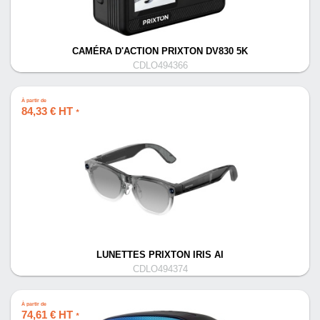
CAMÉRA D'ACTION PRIXTON DV830 5K
CDLO494366
À partir de
84,33 € HT
*
LUNETTES PRIXTON IRIS AI
CDLO494374
À partir de
74,61 € HT
*