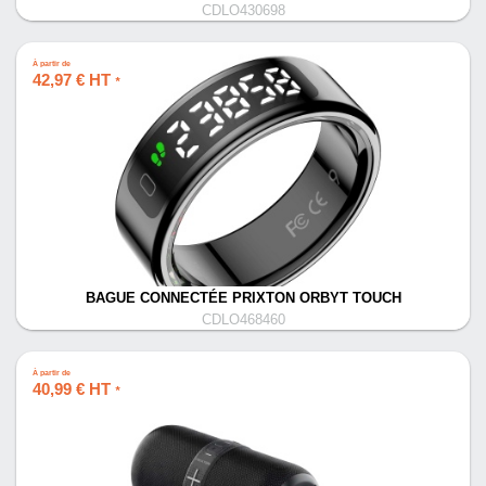
CDLO430698
À partir de
42,97 € HT
*
BAGUE CONNECTÉE PRIXTON ORBYT TOUCH
CDLO468460
À partir de
40,99 € HT
*