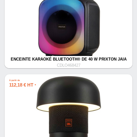
ENCEINTE KARAOKÉ BLUETOOTH® DE 40 W PRIXTON JAIA
CDLO468427
À partir de
112,18 € HT
*