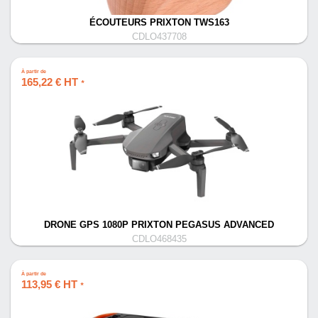
ÉCOUTEURS PRIXTON TWS163
CDLO437708
À partir de
165,22 € HT
*
DRONE GPS 1080P PRIXTON PEGASUS ADVANCED
CDLO468435
À partir de
113,95 € HT
*