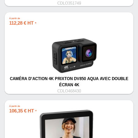
CDLO351749
À partir de
112,28 € HT
*
CAMÉRA D’ACTION 4K PRIXTON DV850 AQUA AVEC DOUBLE
ÉCRAN 4K
CDLO468430
À partir de
106,35 € HT
*