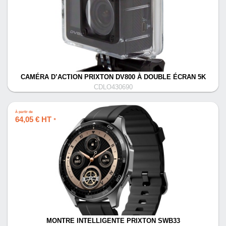
CAMÉRA D’ACTION PRIXTON DV800 À DOUBLE ÉCRAN 5K
CDLO430690
À partir de
64,05 € HT
*
MONTRE INTELLIGENTE PRIXTON SWB33