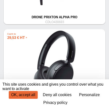
DRONE PRIXTON ALPHA PRO
CDLO430693
À partir de
29,53 € HT
*
This site uses cookies and gives you control over what you
CASQUE PRIXTON LIVE PRO BLUETOOTH® 5.0
want to activate
CDLO324716
OK, accept all
Deny all cookies
Personalize
Privacy policy
Produits par page