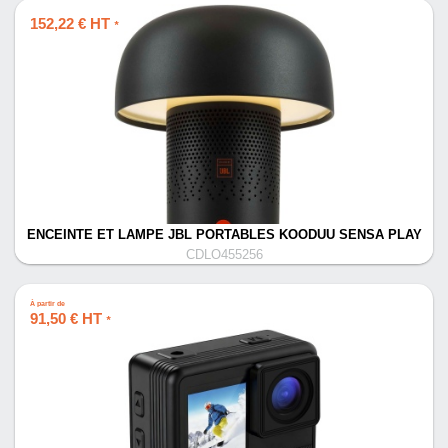
152,22 € HT
*
ENCEINTE ET LAMPE JBL PORTABLES KOODUU SENSA PLAY
CDLO455256
À partir de
91,50 € HT
*