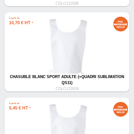
CDLO132588
À partir de
10,70 € HT
*
CHASUBLE BLANC SPORT ADULTE (+QUADRI SUBLIMATION
QS11)
CDLO133939
À partir de
5,45 € HT
*