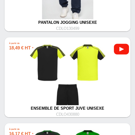
PANTALON JOGGING UNISEXE
CDLO130499
À partir de
18,49 € HT
*
ENSEMBLE DE SPORT JUVE UNISEXE
CDLO430880
À partir de
16,17 € HT
*