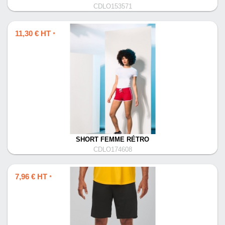
CDLO153571
11,30 € HT
*
SHORT FEMME RÉTRO
CDLO174608
7,96 € HT
*