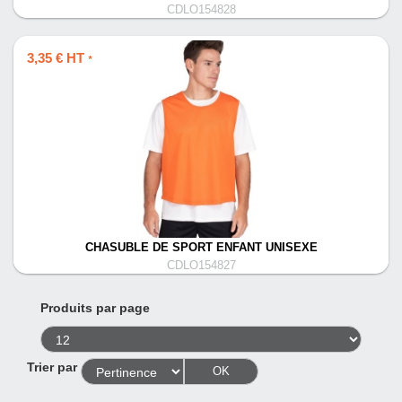
CDLO154828
3,35 € HT
*
CHASUBLE DE SPORT ENFANT UNISEXE
CDLO154827
Produits par page
Trier par
OK