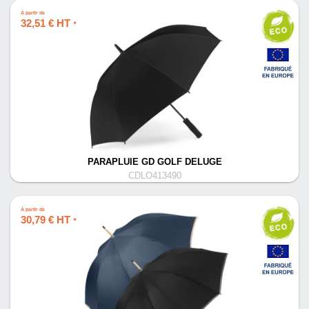
À partir de
32,51 € HT
*
PARAPLUIE GD GOLF DELUGE
CDLO413490
À partir de
30,79 € HT
*