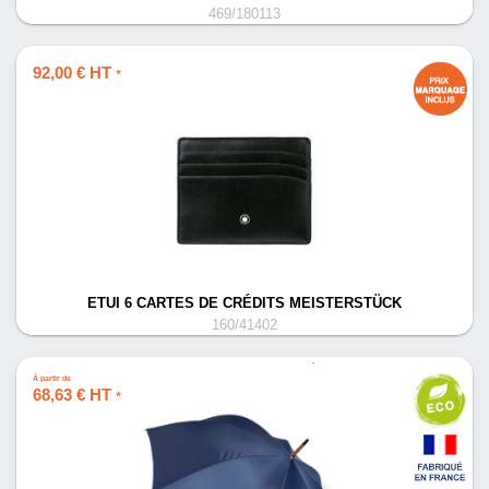
469/180113
92,00 € HT
*
ETUI 6 CARTES DE CRÉDITS MEISTERSTÜCK
160/41402
À partir de
68,63 € HT
*