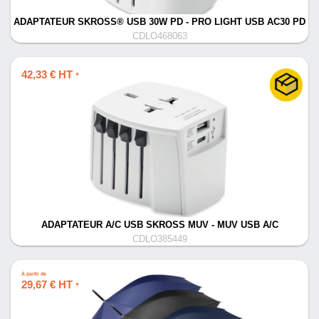
ADAPTATEUR SKROSS® USB 30W PD - PRO LIGHT USB AC30 PD
CDLO468063
42,33 € HT
*
ADAPTATEUR A/C USB SKROSS MUV - MUV USB A/C
CDLO385449
À partir de
29,67 € HT
*