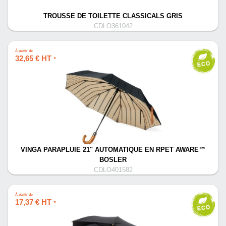
TROUSSE DE TOILETTE CLASSICALS GRIS
CDLO361042
À partir de
32,65 € HT
*
VINGA PARAPLUIE 21" AUTOMATIQUE EN RPET AWARE™
BOSLER
CDLO401582
À partir de
17,37 € HT
*