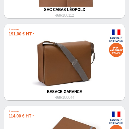
SAC CABAS LÉOPOLD
469/180112
À partir de
191,00 € HT
*
BESACE GARANCE
469/180044
À partir de
114,00 € HT
*