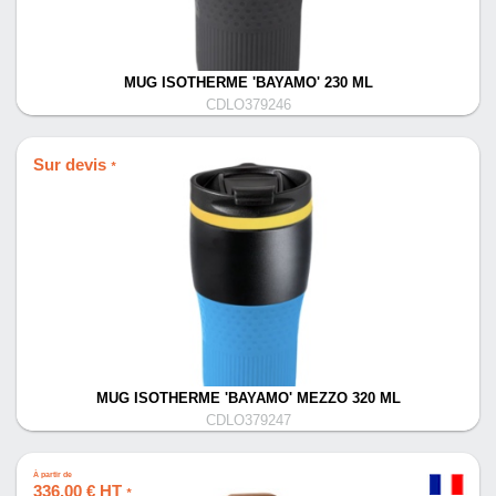
MUG ISOTHERME 'BAYAMO' 230 ML
CDLO379246
Sur devis
*
MUG ISOTHERME 'BAYAMO' MEZZO 320 ML
CDLO379247
À partir de
336,00 € HT
*