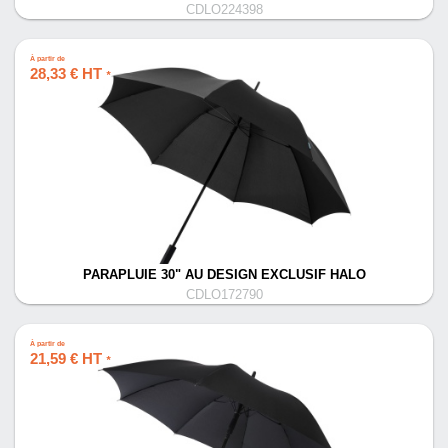
CDLO224398
À partir de
28,33 € HT
*
PARAPLUIE 30" AU DESIGN EXCLUSIF HALO
CDLO172790
À partir de
21,59 € HT
*