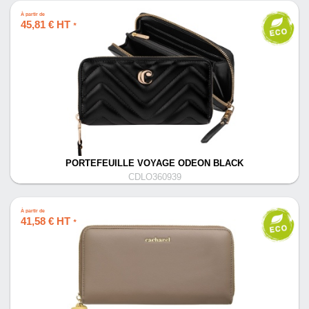
À partir de
45,81 € HT
*
PORTEFEUILLE VOYAGE ODEON BLACK
CDLO360939
À partir de
41,58 € HT
*