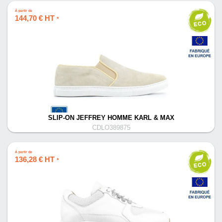
À partir de
144,70 € HT
*
SLIP-ON JEFFREY HOMME KARL & MAX
CDLO389875
À partir de
136,28 € HT
*