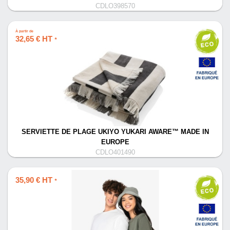
CDLO398570
À partir de
32,65 € HT
*
SERVIETTE DE PLAGE UKIYO YUKARI AWARE™ MADE IN
EUROPE
CDLO401490
35,90 € HT
*