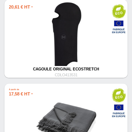
20,61 € HT
*
CAGOULE ORIGINAL ECOSTRETCH
CDLO413531
À partir de
17,58 € HT
*