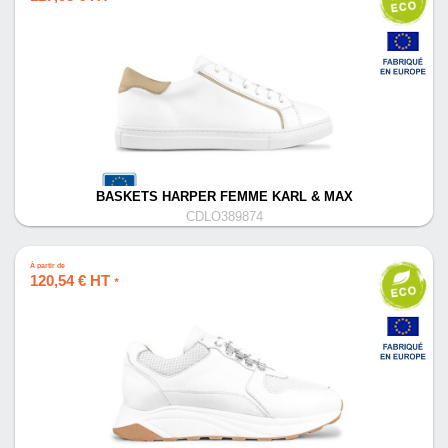
BASKETS HARPER FEMME KARL & MAX
CDLO389874
À partir de
120,54 € HT
*