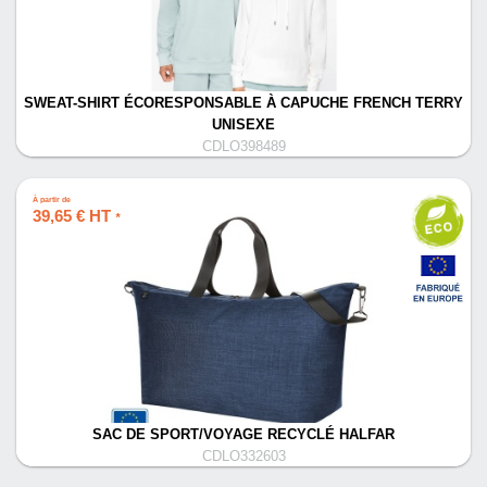
SWEAT-SHIRT ÉCORESPONSABLE À CAPUCHE FRENCH TERRY
UNISEXE
CDLO398489
À partir de
39,65 € HT
*
SAC DE SPORT/VOYAGE RECYCLÉ HALFAR
CDLO332603