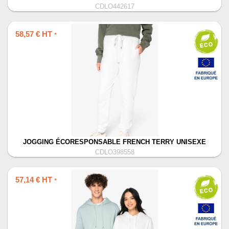
CDLO442617
58,57 € HT
*
JOGGING ÉCORESPONSABLE FRENCH TERRY UNISEXE
CDLO398558
57,14 € HT
*