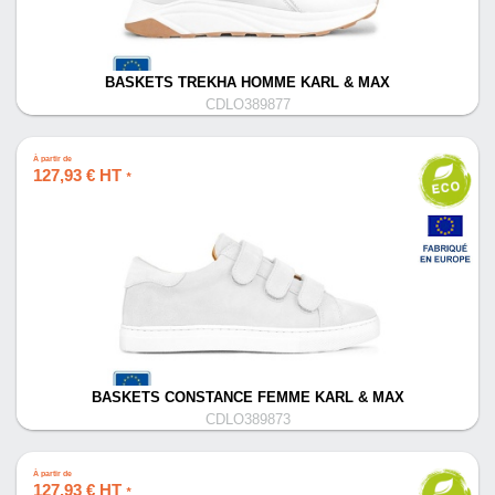
BASKETS TREKHA HOMME KARL & MAX
CDLO389877
À partir de
127,93 € HT
*
BASKETS CONSTANCE FEMME KARL & MAX
CDLO389873
À partir de
127,93 € HT
*