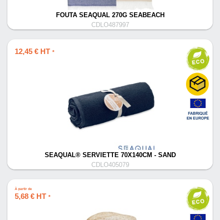
FOUTA SEAQUAL 270G SEABEACH
CDLO487997
12,45 € HT
*
SEAQUAL® SERVIETTE 70X140CM - SAND
CDLO405079
À partir de
5,68 € HT
*