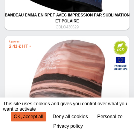
BANDEAU EMMA EN RPET AVEC IMPRESSION PAR SUBLIMATION
ET POLAIRE
CDLO430629
À partir de
2,41 € HT
*
This site uses cookies and gives you control over what you
BONNET EN RPET ELIAN AVEC SUBLIMATION
want to activate
CDLO430641
OK, accept all
Deny all cookies
Personalize
Privacy policy
Produits par page