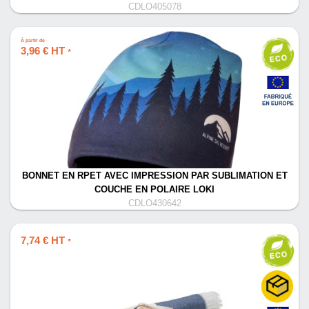
CDLO405078
À partir de
3,96 € HT
*
BONNET EN RPET AVEC IMPRESSION PAR SUBLIMATION ET
COUCHE EN POLAIRE LOKI
CDLO430642
7,74 € HT
*