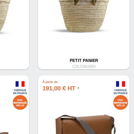
PETIT PANIER
CDLO361859
À partir de
191,00 € HT
*