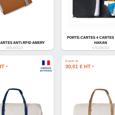
PORTE-CARTES 4 CARTES 
ARTES ANTI-RFID AMERY
HAKAN
469/180113
470/180302
À partir de
 HT
30,01 € HT
*
*