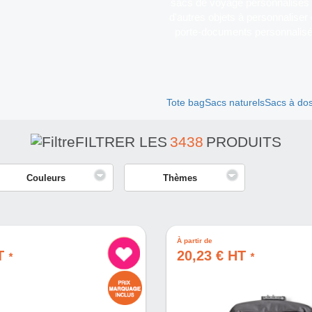
sacs de voyage personnalisés e
d'autres objets à personnaliser 
porte-documents personnalisés 
Tote bag
Sacs naturels
Sacs à do
FILTRER LES
3438
PRODUITS
Couleurs
Thèmes
À partir de
HT
20,23 € HT
*
*