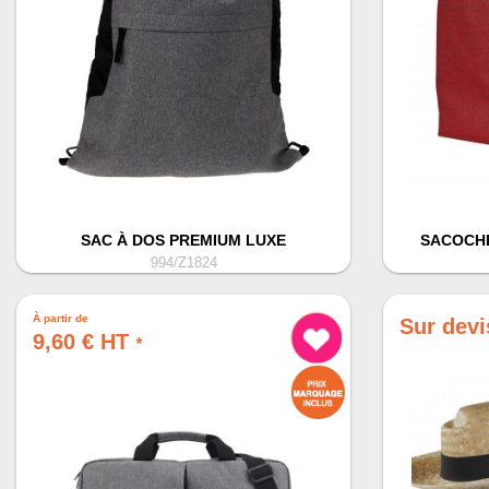
SAC À DOS PREMIUM LUXE
SACOCH
994/Z1824
À partir de
Sur dev
9,60 € HT
*