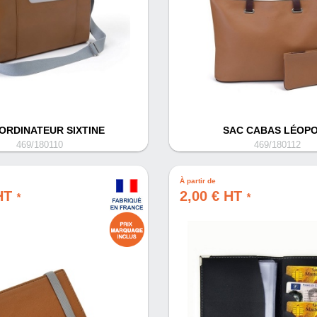
ORDINATEUR SIXTINE
SAC CABAS LÉOP
469/180110
469/180112
À partir de
 HT
2,00 € HT
*
*