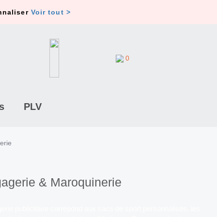
nnaliser
Voir tout >
0
s
PLV
erie
agerie & Maroquinerie
erie publicitaire correpond aux sacs de sport personnalisés, les