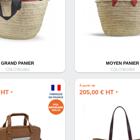
GRAND PANIER
MOYEN PANIER
CDLO361861
CDLO361860
À partir de
€ HT
205,00 € HT
*
*