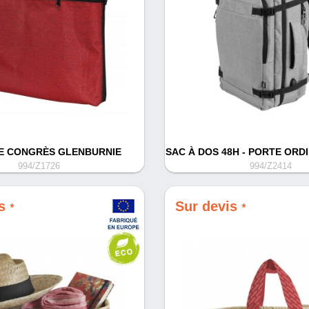
E CONGRÈS GLENBURNIE
SAC À DOS 48H - PORTE ORD
994/Z1726
994/Z2414
is
Sur devis
*
*