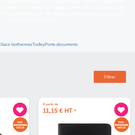
t également les sacs à dos publicitaires. Retrouvez également
et à offrir à vos clients. En cadeaux utiles, nous retrouverons les
et les conférenciers : de véritables indispensables pour votre
communication corporate.
s
Sacs isothermes
Trolley
Porte-documents
Filtrer
À partir de
11,15 € HT
*