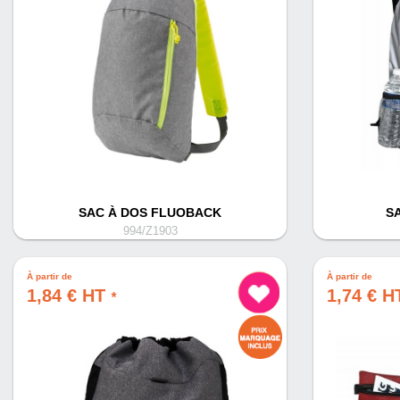
SAC À DOS FLUOBACK
S
994/Z1903
À partir de
À partir de
1,84 € HT
1,74 € 
*