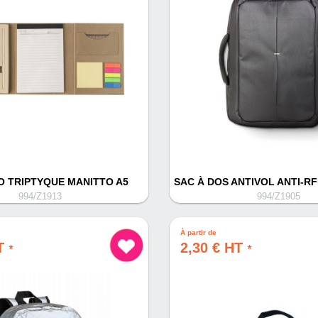
O TRIPTYQUE MANITTO A5
SAC À DOS ANTIVOL ANTI-R
994/Z1913
994/Z1905
À partir de
HT
2,30 € HT
*
*