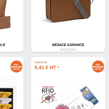
OLD
BESACE GARANCE
469/180044
À partir de
0,41 € HT
*