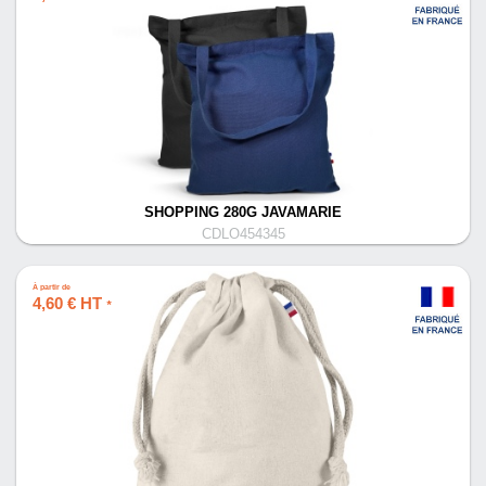
SHOPPING 280G JAVAMARIE
CDLO454345
À partir de
4,60 € HT
*