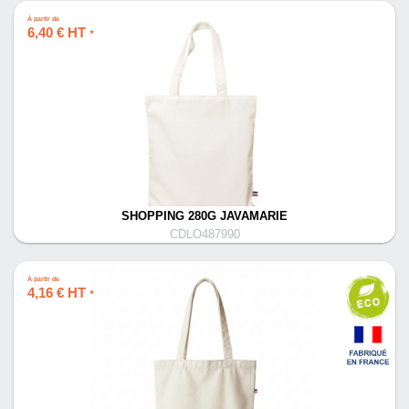
À partir de
6,40 € HT
*
SHOPPING 280G JAVAMARIE
CDLO487990
À partir de
4,16 € HT
*