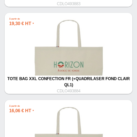
CDLO493883
À partir de
19,30 € HT
*
TOTE BAG XXL CONFECTION FR (+QUADRILASER FOND CLAIR
QL1)
CDLO493884
À partir de
16,06 € HT
*