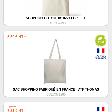
SHOPPING COTON BIO165G LUCETTE
CDLO357493
5,50 € HT
*
SAC SHOPPING FABRIQUÉ EN FRANCE - ATF THOMAS
CDLO331286
À partir de
7,21 € HT
*