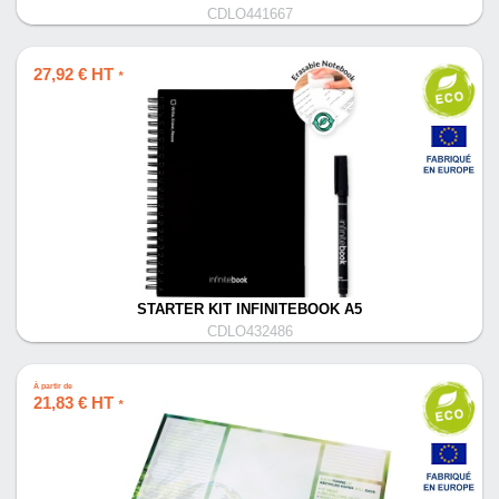
CDLO441667
27,92 € HT
*
STARTER KIT INFINITEBOOK A5
CDLO432486
À partir de
21,83 € HT
*