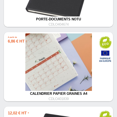
PORTE-DOCUMENTS NOTU
CDLO404674
À partir de
6,86 € HT
*
CALENDRIER PAPIER GRAINES A4
CDLO401839
12,02 € HT
*