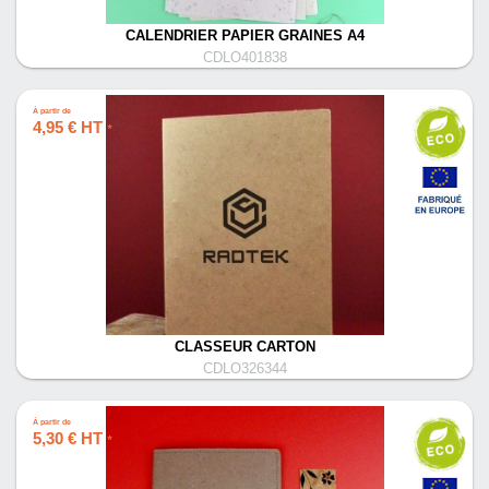
CALENDRIER PAPIER GRAINES A4
CDLO401838
À partir de
4,95 € HT
*
CLASSEUR CARTON
CDLO326344
À partir de
5,30 € HT
*