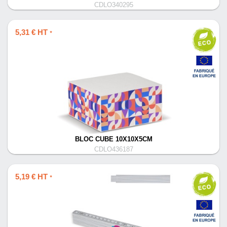
CDLO340295
5,31 € HT
*
BLOC CUBE 10X10X5CM
CDLO436187
5,19 € HT
*