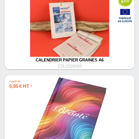
CALENDRIER PAPIER GRAINES A6
CDLO326093
À partir de
5,95 € HT
*