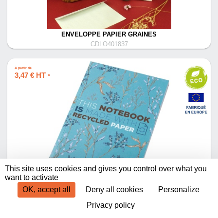
ENVELOPPE PAPIER GRAINES
CDLO401837
À partir de
3,47 € HT
*
CAHIER NOVELLA AUSTEN A5 RECYCLÉ À COUVERTURE
This site uses cookies and gives you control over what you
SOUPLE DE 100 FEUILLES
want to activate
CDLO455118
OK, accept all
Deny all cookies
Personalize
Privacy policy
Produits par page