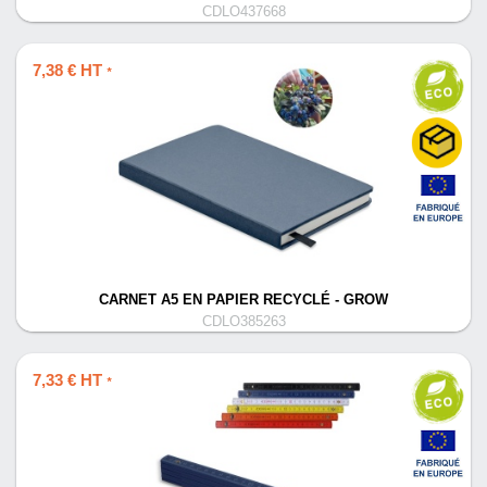
CDLO437668
7,38 € HT
*
CARNET A5 EN PAPIER RECYCLÉ - GROW
CDLO385263
7,33 € HT
*