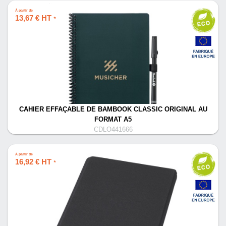
À partir de
13,67 € HT
*
CAHIER EFFAÇABLE DE BAMBOOK CLASSIC ORIGINAL AU
FORMAT A5
CDLO441666
À partir de
16,92 € HT
*