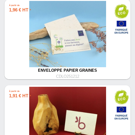
À partir de
1,96 € HT
*
ENVELOPPE PAPIER GRAINES
CDLO251212
À partir de
1,91 € HT
*