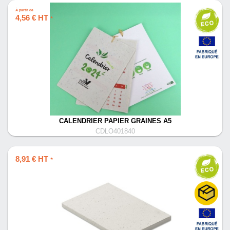
À partir de
4,56 € HT
*
CALENDRIER PAPIER GRAINES A5
CDLO401840
8,91 € HT
*