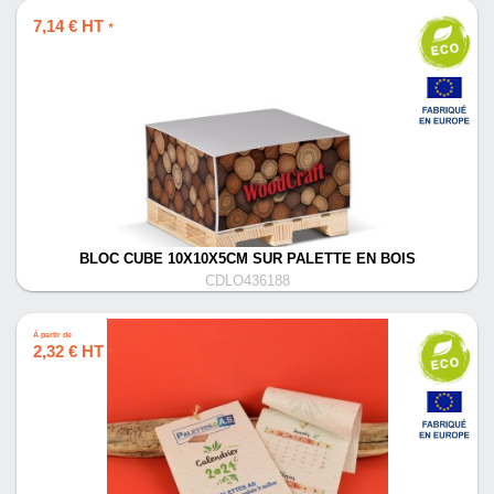
7,14 € HT
*
BLOC CUBE 10X10X5CM SUR PALETTE EN BOIS
CDLO436188
À partir de
2,32 € HT
*