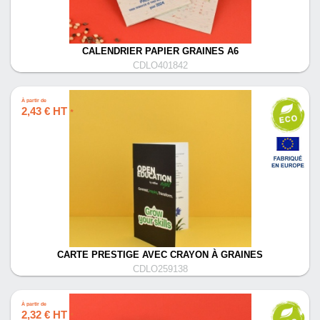
CALENDRIER PAPIER GRAINES A6
CDLO401842
À partir de
2,43 € HT
*
CARTE PRESTIGE AVEC CRAYON À GRAINES
CDLO259138
À partir de
2,32 € HT
*