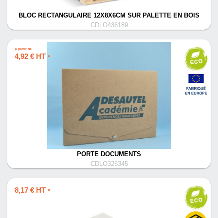
BLOC RECTANGULAIRE 12X8X6CM SUR PALETTE EN BOIS
CDLO436189
À partir de
4,92 € HT
*
PORTE DOCUMENTS
CDLO326345
8,17 € HT
*