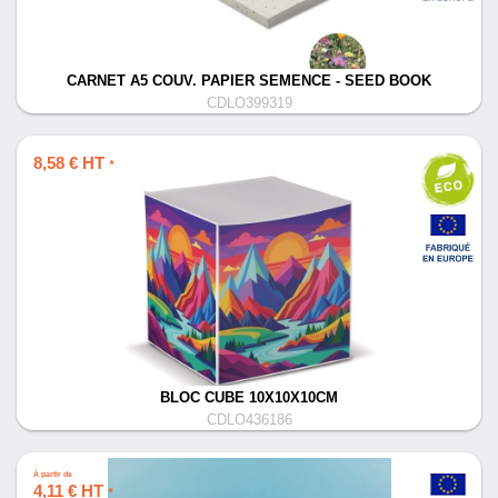
CARNET A5 COUV. PAPIER SEMENCE - SEED BOOK
CDLO399319
8,58 € HT
*
BLOC CUBE 10X10X10CM
CDLO436186
À partir de
4,11 € HT
*