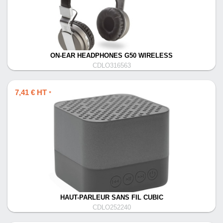
ON-EAR HEADPHONES G50 WIRELESS
CDLO316563
7,41 € HT
*
HAUT-PARLEUR SANS FIL CUBIC
CDLO252240