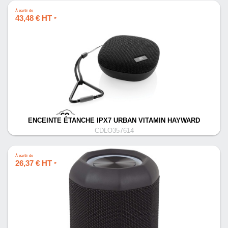
À partir de
43,48 € HT
*
ENCEINTE ÉTANCHE IPX7 URBAN VITAMIN HAYWARD
CDLO357614
À partir de
26,37 € HT
*