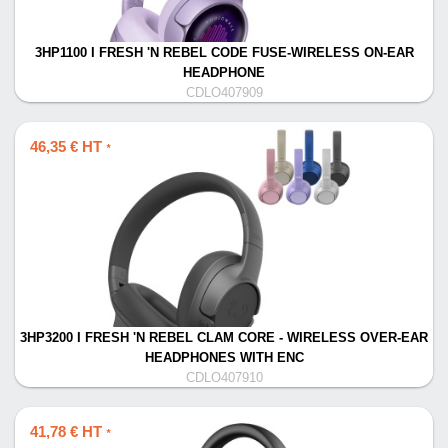
3HP1100 I FRESH 'N REBEL CODE FUSE-WIRELESS ON-EAR
HEADPHONE
CDLO407909
46,35 € HT
*
3HP3200 I FRESH 'N REBEL CLAM CORE - WIRELESS OVER-EAR
HEADPHONES WITH ENC
CDLO407910
41,78 € HT
*