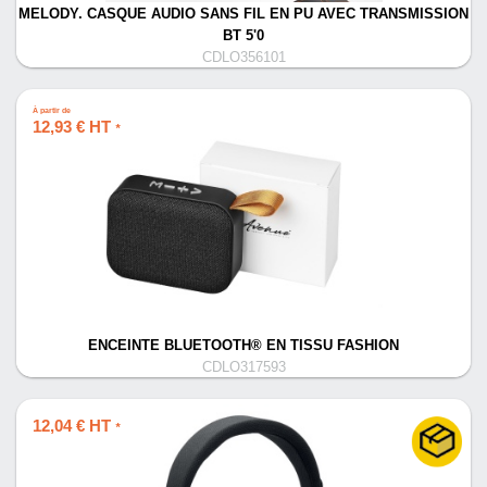
MELODY. CASQUE AUDIO SANS FIL EN PU AVEC TRANSMISSION
BT 5'0
CDLO356101
À partir de
12,93 € HT
*
ENCEINTE BLUETOOTH® EN TISSU FASHION
CDLO317593
12,04 € HT
*