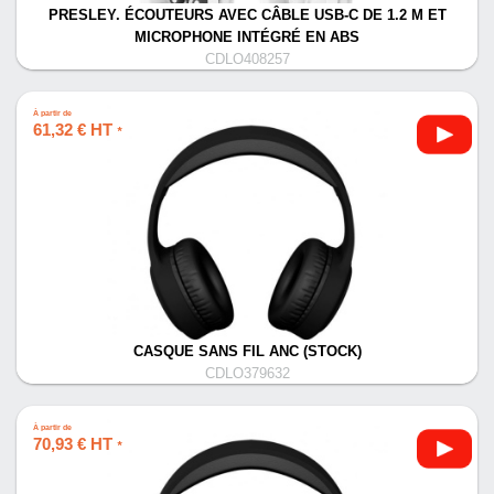
PRESLEY. ÉCOUTEURS AVEC CÂBLE USB-C DE 1.2 M ET
MICROPHONE INTÉGRÉ EN ABS
CDLO408257
À partir de
61,32 € HT
*
CASQUE SANS FIL ANC (STOCK)
CDLO379632
À partir de
70,93 € HT
*