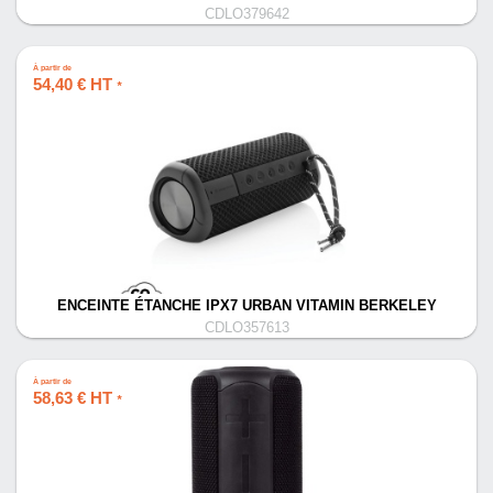
CDLO379642
À partir de
54,40 € HT
*
ENCEINTE ÉTANCHE IPX7 URBAN VITAMIN BERKELEY
CDLO357613
À partir de
58,63 € HT
*