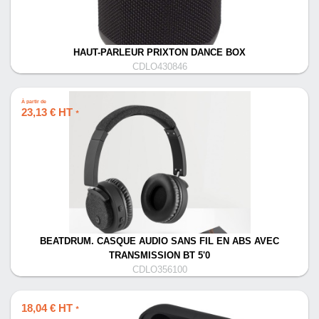
HAUT-PARLEUR PRIXTON DANCE BOX
CDLO430846
À partir de
23,13 € HT
*
BEATDRUM. CASQUE AUDIO SANS FIL EN ABS AVEC
TRANSMISSION BT 5'0
CDLO356100
18,04 € HT
*