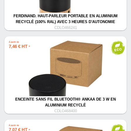
FERDINAND. HAUT-PARLEUR PORTABLE EN ALUMINIUM
RECYCLÉ (100% RAL) AVEC 3 HEURES D'AUTONOMIE
CDLO466241
À partir de
7,46 € HT
*
ENCEINTE SANS FIL BLUETOOTH® ANKAA DE 3 W EN
ALUMINIUM RECYCLÉ
CDLO468400
À partir de
7,07 € HT
*