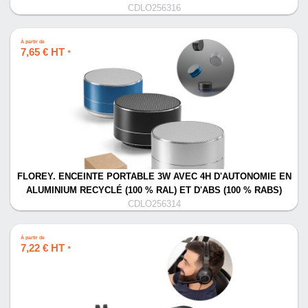
CDLO256316
À partir de
7,65 € HT
*
FLOREY. ENCEINTE PORTABLE 3W AVEC 4H D'AUTONOMIE EN
ALUMINIUM RECYCLÉ (100 % RAL) ET D'ABS (100 % RABS)
CDLO256314
À partir de
7,22 € HT
*