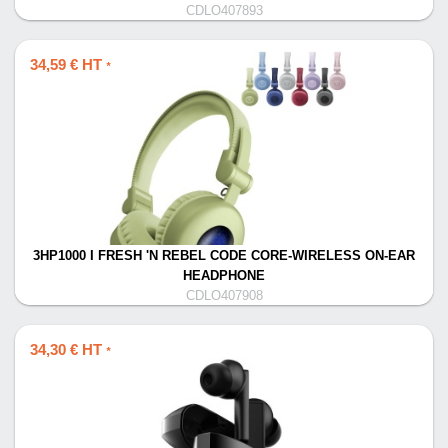
CDLO407893
34,59 € HT
*
3HP1000 I FRESH 'N REBEL CODE CORE-WIRELESS ON-EAR
HEADPHONE
CDLO407908
34,30 € HT
*