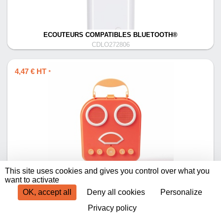
ECOUTEURS COMPATIBLES BLUETOOTH®
CDLO272806
4,47 € HT
*
This site uses cookies and gives you control over what you
ENCEINTE COMPATIBLE BLUETOOTH®
want to activate
CDLO269819
OK, accept all
Deny all cookies
Personalize
Privacy policy
Produits par page