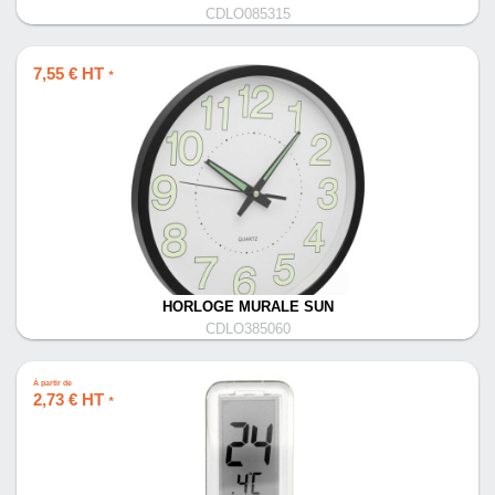
CDLO085315
7,55 € HT
*
HORLOGE MURALE SUN
CDLO385060
À partir de
2,73 € HT
*