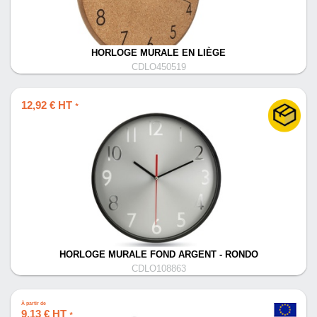
HORLOGE MURALE EN LIÈGE
CDLO450519
12,92 € HT
*
HORLOGE MURALE FOND ARGENT - RONDO
CDLO108863
À partir de
9,13 € HT
*