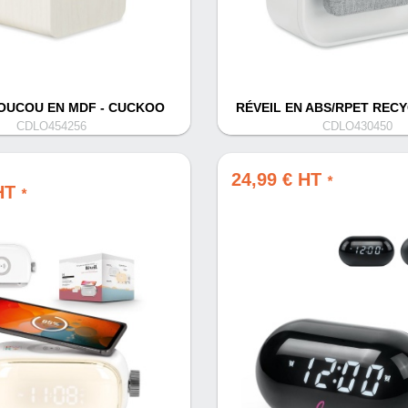
COUCOU EN MDF - CUCKOO
RÉVEIL EN ABS/RPET RECY
CDLO454256
CDLO430450
24,99 € HT
*
 HT
*