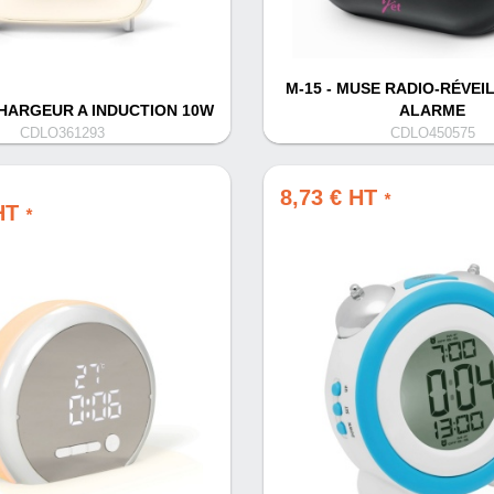
M-15 - MUSE RADIO-RÉVEI
CHARGEUR A INDUCTION 10W
ALARME
CDLO361293
CDLO450575
8,73 € HT
*
 HT
*