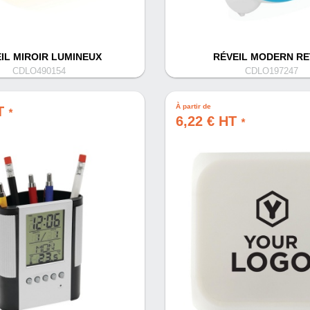
IL MIROIR LUMINEUX
RÉVEIL MODERN R
CDLO490154
CDLO197247
À partir de
HT
*
6,22 € HT
*