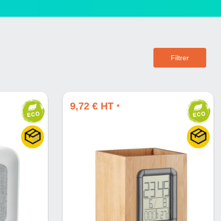
Filtrer
9,72 € HT
*