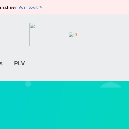
nnaliser
Voir tout >
0
s
PLV