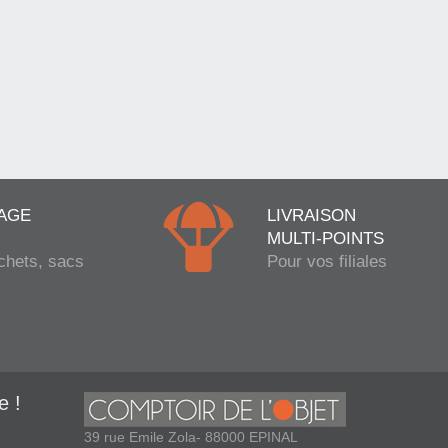
AGE
LIVRAISON
MULTI-POINTS
chets, sacs
Pour vos filiales
e !
39 rue Emile Zola- 88000 EPINAL