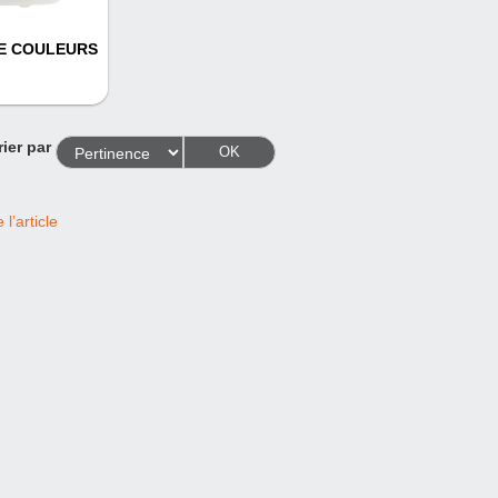
E COULEURS
rier par
OK
l’article