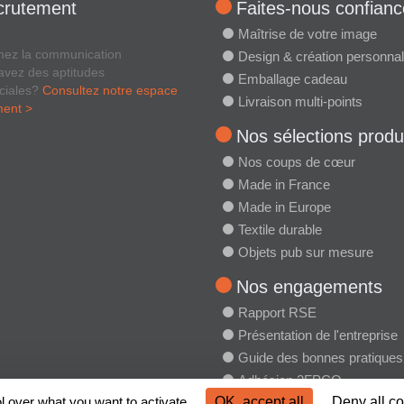
crutement
Faites-nous confianc
Maîtrise de votre image
mez la communication
Design & création personnal
avez des aptitudes
Emballage cadeau
ciales?
Consultez notre espace
Livraison multi-points
ment >
Nos sélections produ
Nos coups de cœur
Made in France
Made in Europe
Textile durable
Objets pub sur mesure
Nos engagements
Rapport RSE
Présentation de l'entreprise
Guide des bonnes pratiques
Adhésion 2FPCO
l over what you want to activate
OK, accept all
Deny all c
Charte RSE 2FPCO