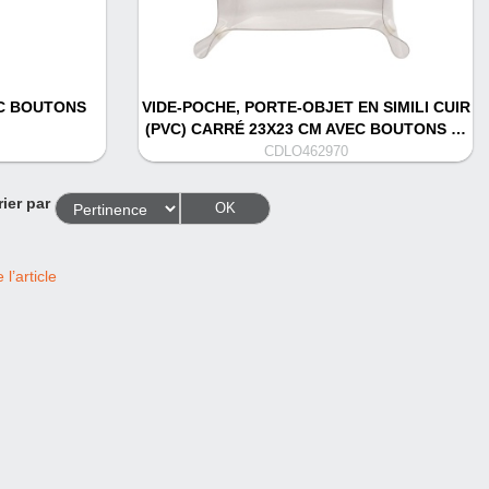
EC BOUTONS
VIDE-POCHE, PORTE-OBJET EN SIMILI CUIR
(PVC) CARRÉ 23X23 CM AVEC BOUTONS …
CDLO462970
rier par
OK
l’article