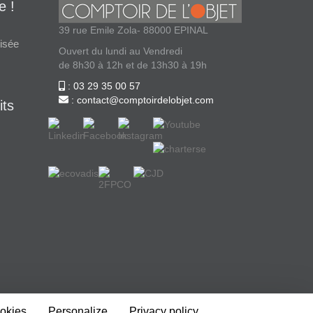
e !
39 rue Emile Zola- 88000 EPINAL
isée
Ouvert du lundi au Vendredi
de 8h30 à 12h et de 13h30 à 19h
: 03 29 35 00 57
: contact@comptoirdelobjet.com
its
ookies
Personalize
Privacy policy