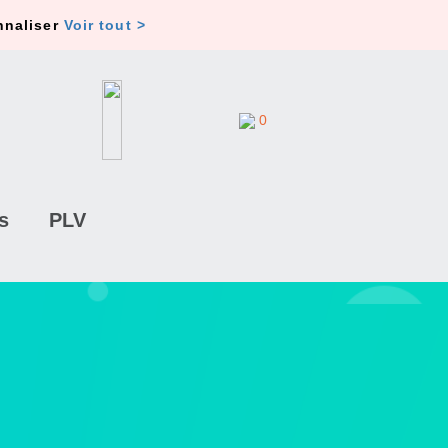
nnaliser
Voir tout >
0
s
PLV