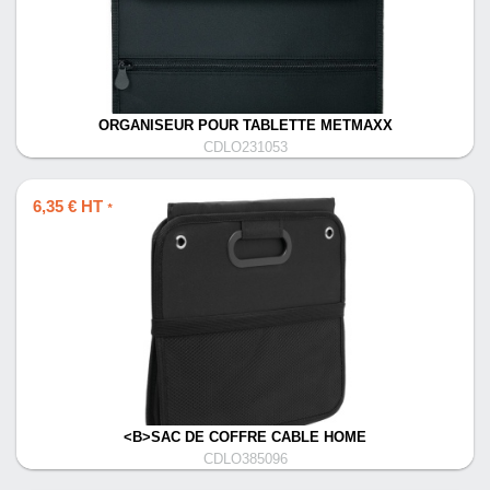
ORGANISEUR POUR TABLETTE METMAXX
CDLO231053
6,35 € HT
*
<B>SAC DE COFFRE CABLE HOME
CDLO385096