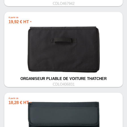
CDLO467942
À partir de
19,92 € HT
*
ORGANISEUR PLIABLE DE VOITURE THATCHER
CDLO406831
À partir de
18,28 € HT
*