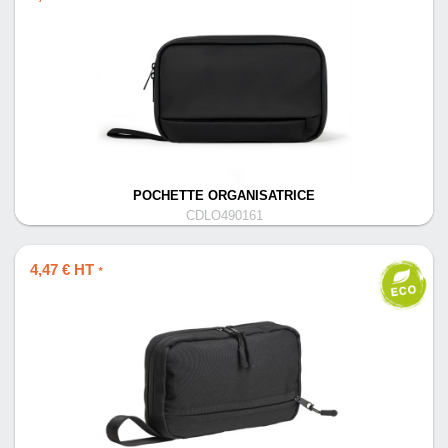
POCHETTE ORGANISATRICE
CDLO490161
4,47 € HT
*