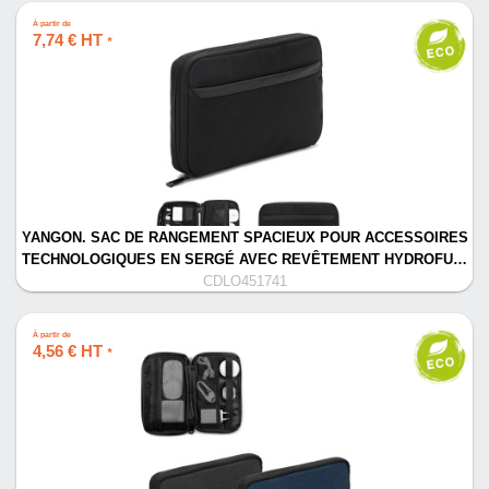
À partir de
7,74 € HT
*
YANGON. SAC DE RANGEMENT SPACIEUX POUR ACCESSOIRES
TECHNOLOGIQUES EN SERGÉ AVEC REVÊTEMENT HYDROFU…
CDLO451741
À partir de
4,56 € HT
*