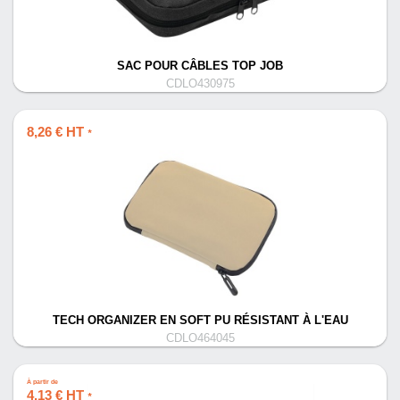
SAC POUR CÂBLES TOP JOB
CDLO430975
8,26 € HT
*
TECH ORGANIZER EN SOFT PU RÉSISTANT À L'EAU
CDLO464045
À partir de
4,13 € HT
*