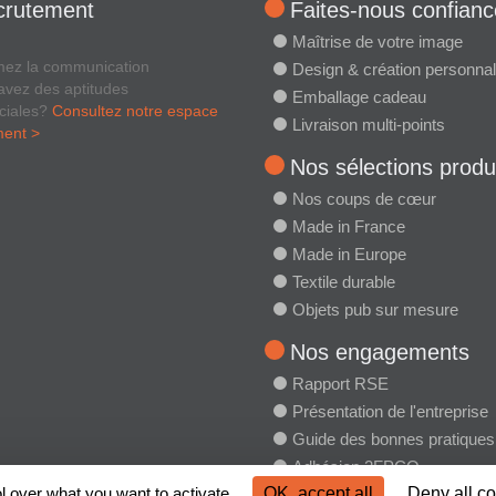
crutement
Faites-nous confianc
Maîtrise de votre image
mez la communication
Design & création personnal
avez des aptitudes
Emballage cadeau
ciales?
Consultez notre espace
Livraison multi-points
ment >
Nos sélections produ
Nos coups de cœur
Made in France
Made in Europe
Textile durable
Objets pub sur mesure
Nos engagements
Rapport RSE
Présentation de l'entreprise
Guide des bonnes pratiques
Adhésion 2FPCO
l over what you want to activate
OK, accept all
Deny all c
Charte RSE 2FPCO