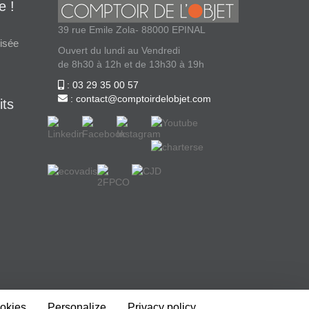
e !
39 rue Emile Zola- 88000 EPINAL
isée
Ouvert du lundi au Vendredi
de 8h30 à 12h et de 13h30 à 19h
: 03 29 35 00 57
: contact@comptoirdelobjet.com
its
ookies
Personalize
Privacy policy