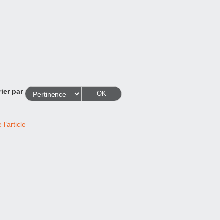
rier par
OK
l’article