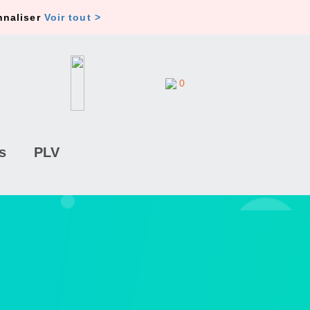
nnaliser
Voir tout >
0
s
PLV