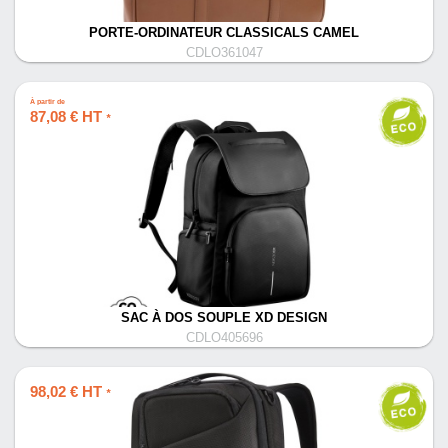
PORTE-ORDINATEUR CLASSICALS CAMEL
CDLO361047
À partir de
87,08 € HT
*
SAC À DOS SOUPLE XD DESIGN
CDLO405696
98,02 € HT
*