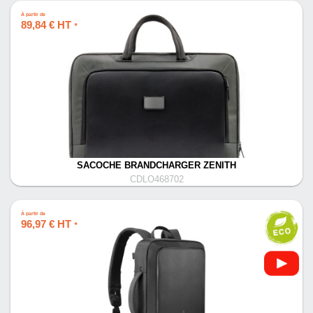
À partir de
89,84 € HT
*
SACOCHE BRANDCHARGER ZENITH
CDLO468702
À partir de
96,97 € HT
*