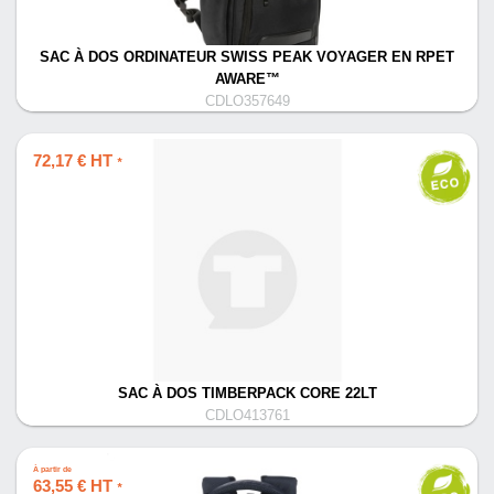
SAC À DOS ORDINATEUR SWISS PEAK VOYAGER EN RPET
AWARE™
CDLO357649
72,17 € HT
*
SAC À DOS TIMBERPACK CORE 22LT
CDLO413761
À partir de
63,55 € HT
*