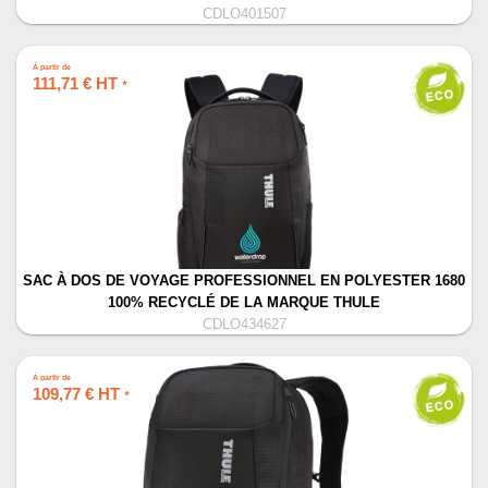
CDLO401507
À partir de
111,71 € HT
*
SAC À DOS DE VOYAGE PROFESSIONNEL EN POLYESTER 1680
100% RECYCLÉ DE LA MARQUE THULE
CDLO434627
À partir de
109,77 € HT
*