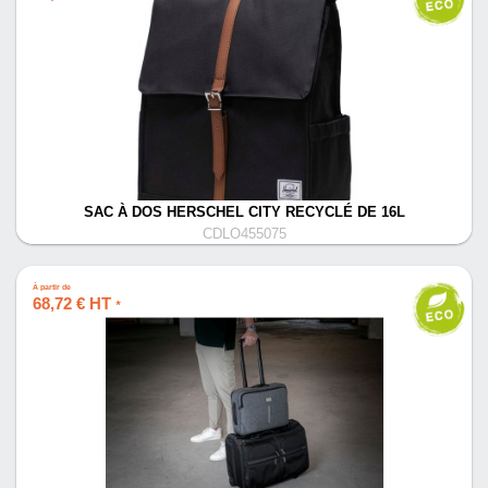
SAC À DOS HERSCHEL CITY RECYCLÉ DE 16L
CDLO455075
À partir de
68,72 € HT
*