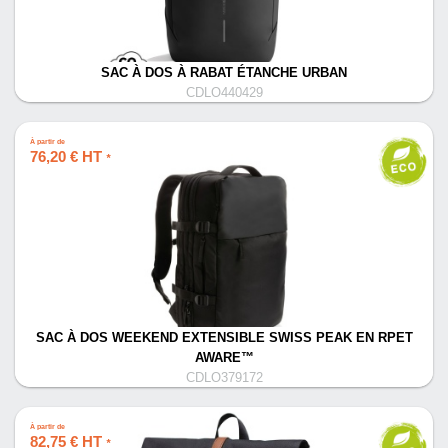
SAC À DOS À RABAT ÉTANCHE URBAN
CDLO440429
À partir de
76,20 € HT
*
SAC À DOS WEEKEND EXTENSIBLE SWISS PEAK EN RPET
AWARE™
CDLO379172
À partir de
82,75 € HT
*