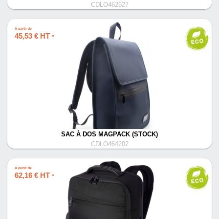
CDLO462627
À partir de
45,53 € HT
*
SAC À DOS MAGPACK (STOCK)
CDLO464202
À partir de
62,16 € HT
*