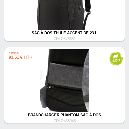
SAC À DOS THULE ACCENT DE 23 L
CDLO378681
À partir de
93,51 € HT
*
BRANDCHARGER PHANTOM SAC À DOS
CDLO438945