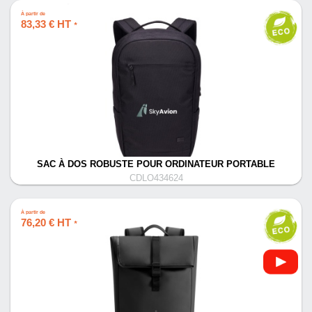
À partir de
83,33 € HT
*
SAC À DOS ROBUSTE POUR ORDINATEUR PORTABLE
CDLO434624
À partir de
76,20 € HT
*