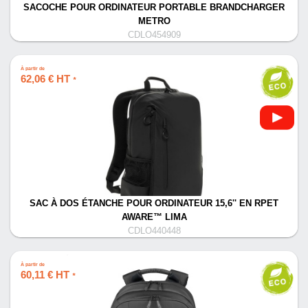
SACOCHE POUR ORDINATEUR PORTABLE BRANDCHARGER
METRO
CDLO454909
À partir de
62,06 € HT
*
SAC À DOS ÉTANCHE POUR ORDINATEUR 15,6'' EN RPET
AWARE™ LIMA
CDLO440448
À partir de
60,11 € HT
*