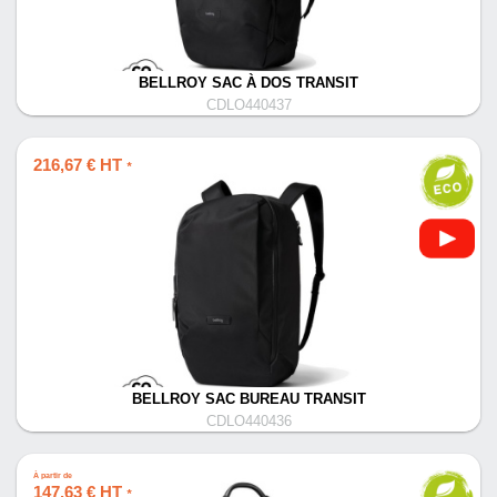
BELLROY SAC À DOS TRANSIT
CDLO440437
216,67 € HT
*
BELLROY SAC BUREAU TRANSIT
CDLO440436
À partir de
147,63 € HT
*