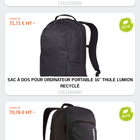
CDLO332601
À partir de
71,71 € HT
*
SAC À DOS POUR ORDINATEUR PORTABLE 16'' THULE LUMION
RECYCLÉ
CDLO455081
À partir de
70,76 € HT
*