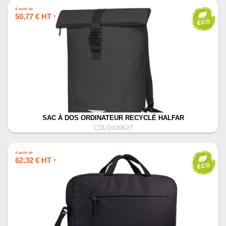
À partir de
50,77 € HT
*
SAC À DOS ORDINATEUR RECYCLÉ HALFAR
CDLO439627
À partir de
62,32 € HT
*