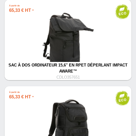
À partir de
65,33 € HT
*
SAC À DOS ORDINATEUR 15,6" EN RPET DÉPERLANT IMPACT
AWARE™
CDLO357651
À partir de
65,33 € HT
*