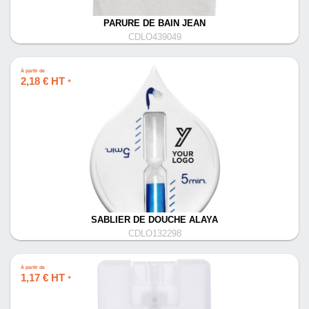
PARURE DE BAIN JEAN
CDLO439049
À partir de
2,18 € HT
*
SABLIER DE DOUCHE ALAYA
CDLO132298
À partir de
1,17 € HT
*