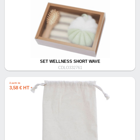
SET WELLNESS SHORT WAVE
CDLO332761
À partir de
3,58 € HT
*