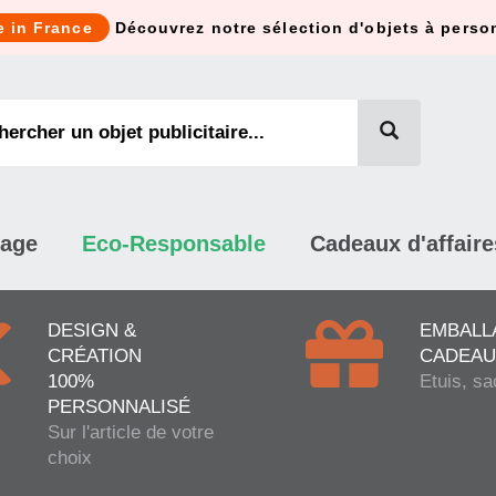
e in France
Découvrez notre sélection d'objets à perso
mage
Eco-Responsable
Cadeaux d'affaire
DESIGN &
EMBALL
CRÉATION
CADEAU
100%
Etuis, sa
PERSONNALISÉ
Sur l'article de votre
choix