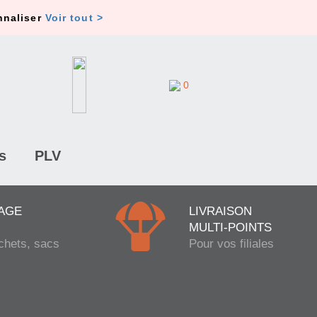
nnaliser
Voir tout >
0
s
PLV
AGE
LIVRAISON
MULTI-POINTS
chets, sacs
Pour vos filiales