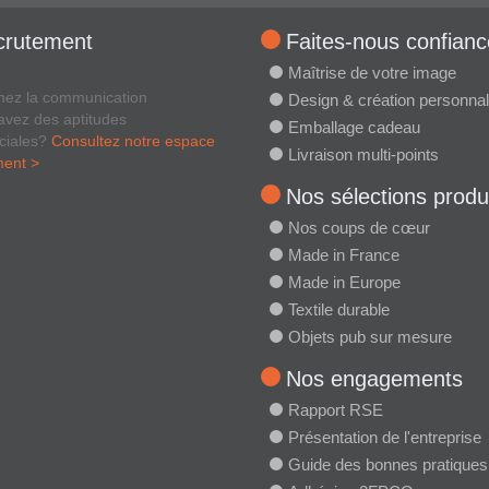
crutement
Faites-nous confianc
Maîtrise de votre image
mez la communication
Design & création personnal
avez des aptitudes
Emballage cadeau
ciales?
Consultez notre espace
Livraison multi-points
ment >
Nos sélections produ
Nos coups de cœur
Made in France
Made in Europe
Textile durable
Objets pub sur mesure
Nos engagements
Rapport RSE
Présentation de l'entreprise
Guide des bonnes pratiques