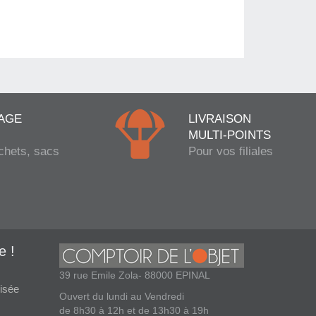
AGE
LIVRAISON
MULTI-POINTS
chets, sacs
Pour vos filiales
e !
39 rue Emile Zola- 88000 EPINAL
isée
Ouvert du lundi au Vendredi
de 8h30 à 12h et de 13h30 à 19h