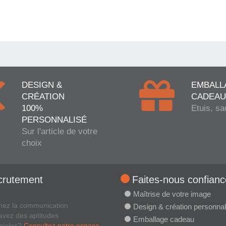
DESIGN &
EMBALL
CRÉATION
CADEAU
100%
Etuis, sa
PERSONNALISÉ
Sur l'article de votre
choix
crutement
Faites-nous confianc
Maîtrise de votre image
mez la communication
Design & création personnal
avez des aptitudes
Emballage cadeau
ciales?
Consultez notre espace