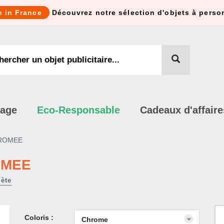
e in France
Découvrez notre sélection d'objets à perso
mage
Eco-Responsable
Cadeaux d'affaire
HROMEE
OMEE
lète
Coloris :