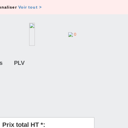
nnaliser
Voir tout >
0
s
PLV
Prix total HT *: