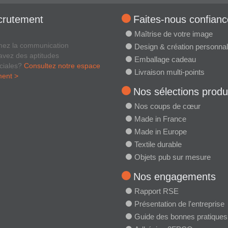
crutement
Faites-nous confianc
Maîtrise de votre image
mez la communication
Design & création personnal
avez des aptitudes
Emballage cadeau
ciales?
Consultez notre espace
Livraison multi-points
ment >
Nos sélections produ
Nos coups de cœur
Made in France
Made in Europe
Textile durable
Objets pub sur mesure
Nos engagements
Rapport RSE
Présentation de l'entreprise
Guide des bonnes pratiques