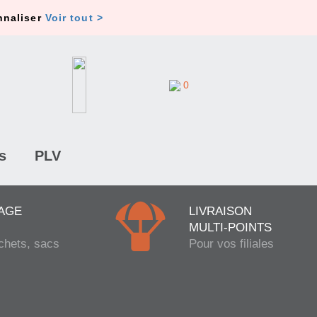
nnaliser
Voir tout >
0
s
PLV
AGE
LIVRAISON
MULTI-POINTS
chets, sacs
Pour vos filiales