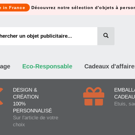
e in France
Découvrez notre sélection d'objets à perso
mage
Eco-Responsable
Cadeaux d'affaire
DESIGN &
EMBALL
CRÉATION
CADEAU
100%
Etuis, sa
PERSONNALISÉ
Sur l'article de votre
choix