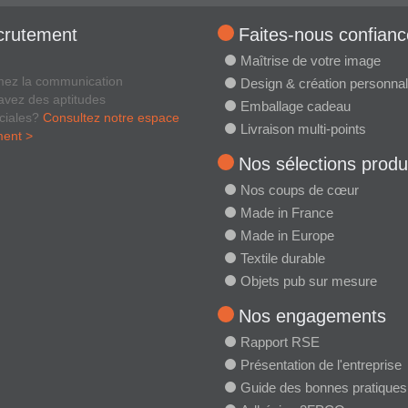
crutement
Faites-nous confianc
Maîtrise de votre image
mez la communication
Design & création personnal
avez des aptitudes
Emballage cadeau
ciales?
Consultez notre espace
Livraison multi-points
ment >
Nos sélections produ
Nos coups de cœur
Made in France
Made in Europe
Textile durable
Objets pub sur mesure
Nos engagements
Rapport RSE
Présentation de l'entreprise
Guide des bonnes pratiques