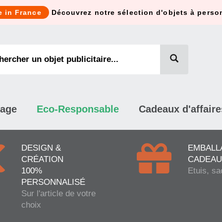
e in France
Découvrez notre sélection d'objets à perso
mage
Eco-Responsable
Cadeaux d'affaire
DESIGN &
EMBALL
CRÉATION
CADEAU
100%
Etuis, sa
PERSONNALISÉ
Sur l'article de votre
choix