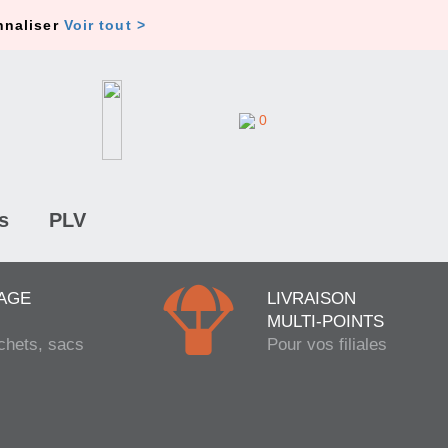
nnaliser
Voir tout >
0
s
PLV
AGE
LIVRAISON
MULTI-POINTS
chets, sacs
Pour vos filiales