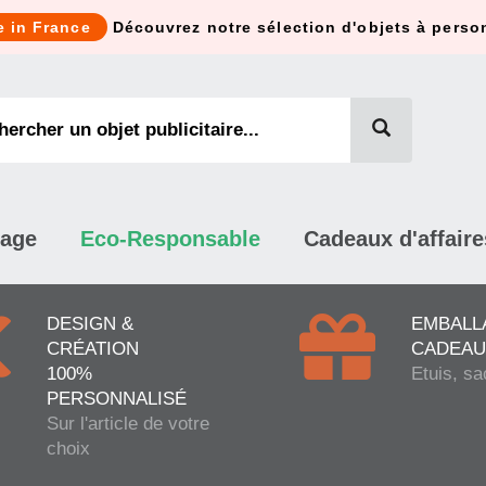
e in France
Découvrez notre sélection d'objets à perso
mage
Eco-Responsable
Cadeaux d'affaire
DESIGN &
EMBALL
CRÉATION
CADEAU
100%
Etuis, sa
PERSONNALISÉ
Sur l'article de votre
choix