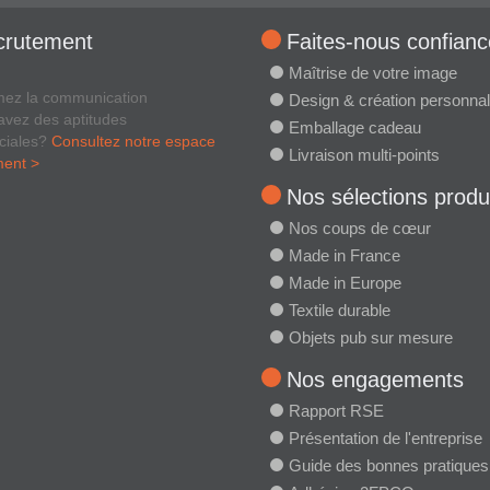
crutement
Faites-nous confianc
Maîtrise de votre image
mez la communication
Design & création personnal
avez des aptitudes
Emballage cadeau
ciales?
Consultez notre espace
Livraison multi-points
ment >
Nos sélections produ
Nos coups de cœur
Made in France
Made in Europe
Textile durable
Objets pub sur mesure
Nos engagements
Rapport RSE
Présentation de l'entreprise
Guide des bonnes pratiques