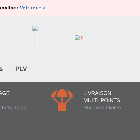
nnaliser
Voir tout >
0
s
PLV
AGE
LIVRAISON
MULTI-POINTS
chets, sacs
Pour vos filiales