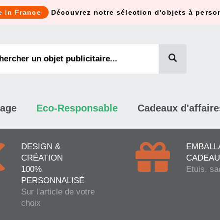
e in France
Découvrez notre sélection d'objets à perso
mage
Eco-Responsable
Cadeaux d'affaire
DESIGN &
EMBALL
CRÉATION
CADEAU
100%
Etuis, sa
PERSONNALISÉ
Sur l'article de votre
choix