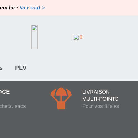
nnaliser
Voir tout >
0
s
PLV
AGE
LIVRAISON
MULTI-POINTS
chets, sacs
Pour vos filiales