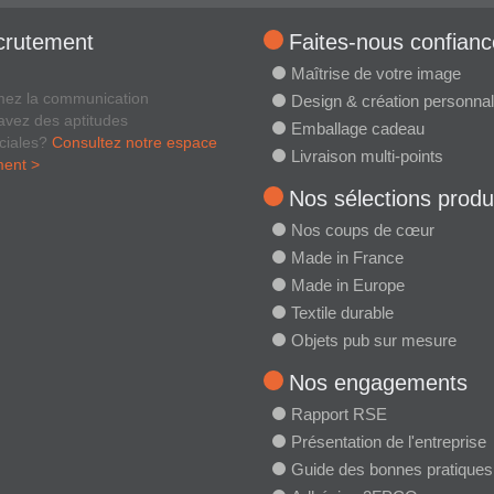
crutement
Faites-nous confianc
Maîtrise de votre image
mez la communication
Design & création personnal
avez des aptitudes
Emballage cadeau
ciales?
Consultez notre espace
Livraison multi-points
ment >
Nos sélections produ
Nos coups de cœur
Made in France
Made in Europe
Textile durable
Objets pub sur mesure
Nos engagements
Rapport RSE
Présentation de l'entreprise
Guide des bonnes pratiques