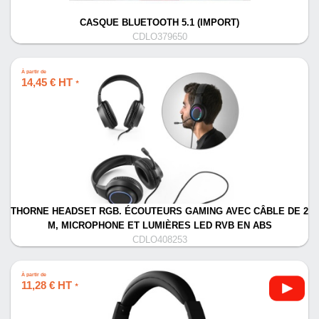
CASQUE BLUETOOTH 5.1 (IMPORT)
CDLO379650
À partir de
14,45 € HT
*
THORNE HEADSET RGB. ÉCOUTEURS GAMING AVEC CÂBLE DE 2
M, MICROPHONE ET LUMIÈRES LED RVB EN ABS
CDLO408253
À partir de
11,28 € HT
*