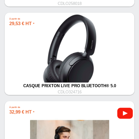
CDLO258018
À partir de
29,53 € HT
*
CASQUE PRIXTON LIVE PRO BLUETOOTH® 5.0
CDLO324716
À partir de
32,99 € HT
*