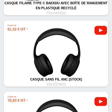
CASQUE FILAIRE TYPE C BAEKDU AVEC BOÎTE DE RANGEMENT
EN PLASTIQUE RECYCLÉ
CDLO437622
À partir de
61,32 € HT
*
CASQUE SANS FIL ANC (STOCK)
CDLO379632
À partir de
70,93 € HT
*