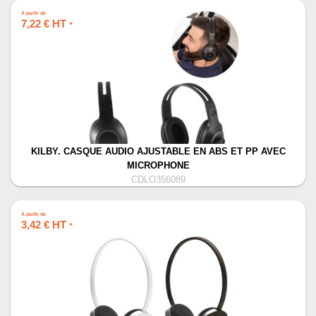
À partir de
7,22 € HT
*
KILBY. CASQUE AUDIO AJUSTABLE EN ABS ET PP AVEC
MICROPHONE
CDLO356089
À partir de
3,42 € HT
*