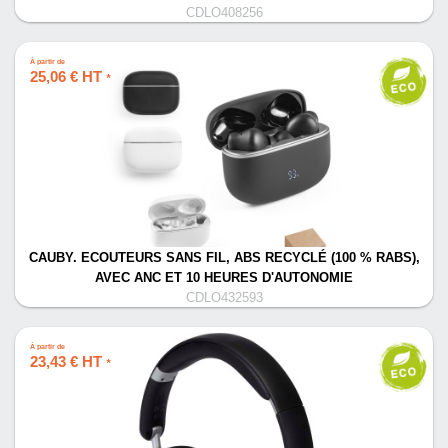
CDLO408256
À partir de
25,06 € HT
*
CAUBY. ECOUTEURS SANS FIL, ABS RECYCLÉ (100 % RABS),
AVEC ANC ET 10 HEURES D'AUTONOMIE
CDLO432593
À partir de
23,43 € HT
*