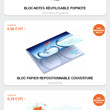
BLOC-NOTES RÉUTILISABLE POPNOTE
1021/BlocPopNote
À partir de
0,56 € HT
*
BLOC PAPIER REPOSITIONNABLE COUVERTURE
440/40204
À partir de
0,19 € HT
*