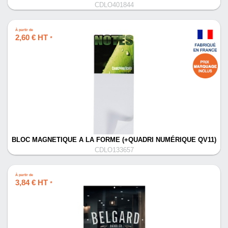
CDLO401844
À partir de
2,60 € HT
*
BLOC MAGNETIQUE A LA FORME (+QUADRI NUMÉRIQUE QV11)
CDLO133657
À partir de
3,84 € HT
*