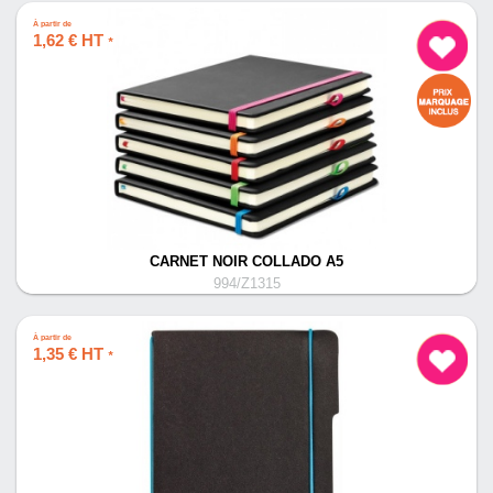
À partir de
1,62 € HT
*
CARNET NOIR COLLADO A5
994/Z1315
À partir de
1,35 € HT
*