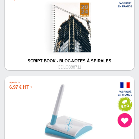
SCRIPT BOOK - BLOC-NOTES À SPIRALES
CDLO388711
À partir de
6,97 € HT
*