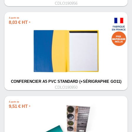
CDLO190956
À partir de
8,03 € HT
*
CONFERENCIER A5 PVC STANDARD (+SÉRIGRAPHIE GO11)
CDLO190950
À partir de
9,51 € HT
*