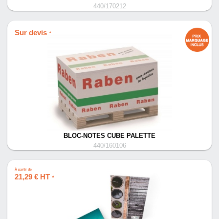
440/170212
Sur devis
*
BLOC-NOTES CUBE PALETTE
440/160106
À partir de
21,29 € HT
*