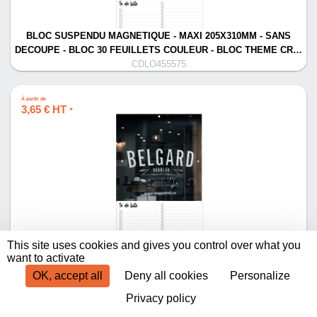
BLOC SUSPENDU MAGNETIQUE - MAXI 205X310MM - SANS
DECOUPE - BLOC 30 FEUILLETS COULEUR - BLOC THEME CR…
CDLO455575
À partir de
3,65 € HT
*
BLOC SUSPENDU MAGNETIQUE - MAXI 205X310MM - DECOUPE -
This site uses cookies and gives you control over what you
BLOC 30 FEUILLETS NOIRS - BLOC NOTES
want to activate
CDLO455570
OK, accept all
Deny all cookies
Personalize
Privacy policy
Produits par page