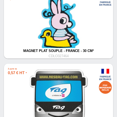
MAGNET PLAT SOUPLE - FRANCE - 30 CM²
CDLO327464
À partir de
0,57 € HT
*