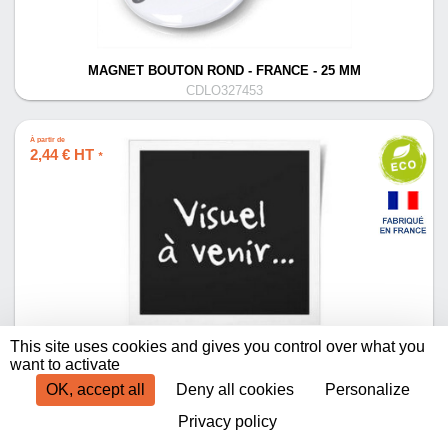
MAGNET BOUTON ROND - FRANCE - 25 MM
CDLO327453
À partir de
2,44 € HT
*
MAGNET PMMA RECYCLE >16-25CM² (+QUADRI NUMÉRIQUE
This site uses cookies and gives you control over what you
QV11)
want to activate
CDLO442193
OK, accept all
Deny all cookies
Personalize
Privacy policy
Produits par page