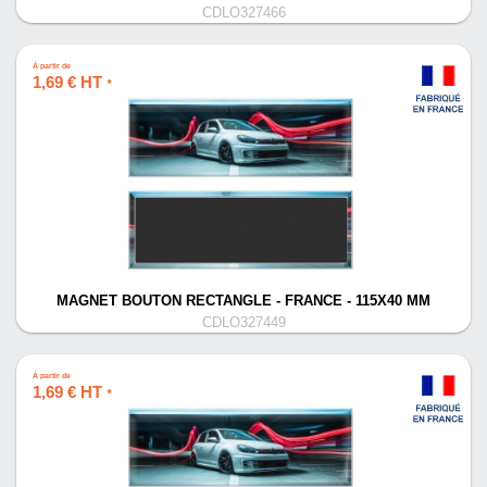
CDLO327466
À partir de
1,69 € HT
*
MAGNET BOUTON RECTANGLE - FRANCE - 115X40 MM
CDLO327449
À partir de
1,69 € HT
*