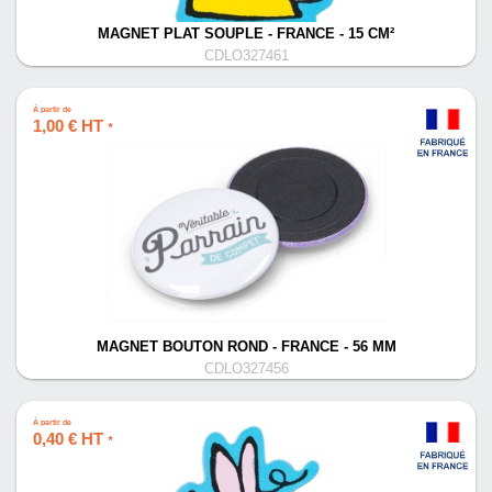
MAGNET PLAT SOUPLE - FRANCE - 15 CM²
CDLO327461
À partir de
1,00 € HT
*
MAGNET BOUTON ROND - FRANCE - 56 MM
CDLO327456
À partir de
0,40 € HT
*