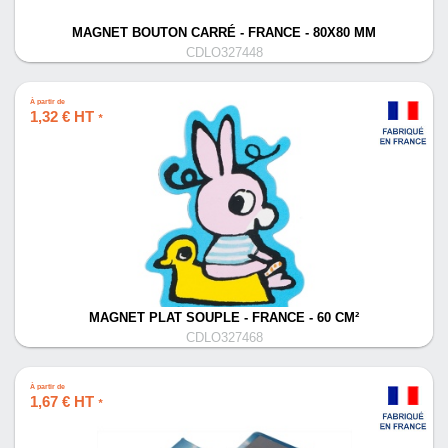
MAGNET BOUTON CARRÉ - FRANCE - 80X80 MM
CDLO327448
À partir de
1,32 € HT
*
MAGNET PLAT SOUPLE - FRANCE - 60 CM²
CDLO327468
À partir de
1,67 € HT
*