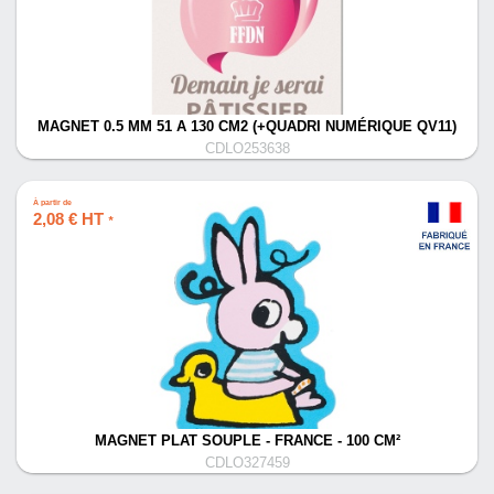
MAGNET 0.5 MM 51 A 130 CM2 (+QUADRI NUMÉRIQUE QV11)
CDLO253638
À partir de
2,08 € HT
*
MAGNET PLAT SOUPLE - FRANCE - 100 CM²
CDLO327459