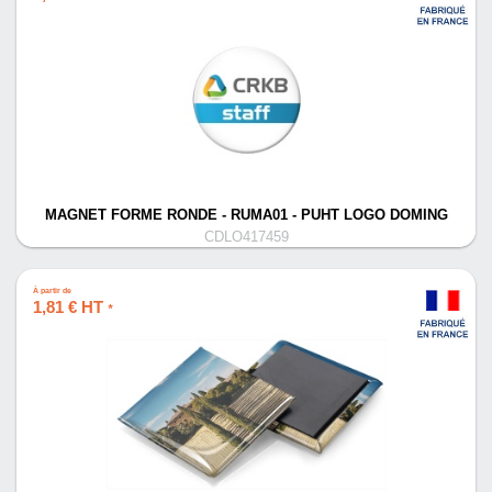
MAGNET FORME RONDE - RUMA01 - PUHT LOGO DOMING
CDLO417459
À partir de
1,81 € HT
*