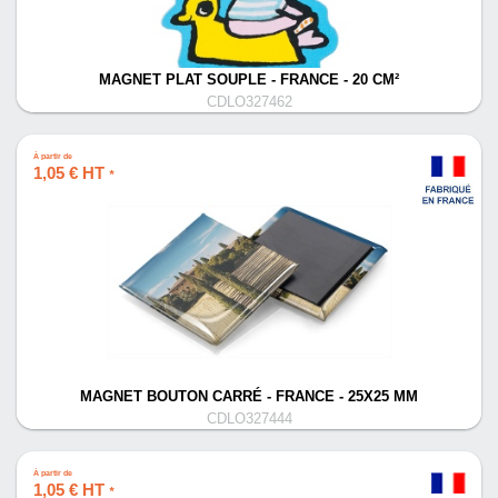
MAGNET PLAT SOUPLE - FRANCE - 20 CM²
CDLO327462
À partir de
1,05 € HT
*
MAGNET BOUTON CARRÉ - FRANCE - 25X25 MM
CDLO327444
À partir de
1,05 € HT
*