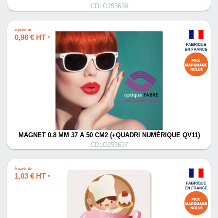
CDLO253639
À partir de
0,96 € HT
*
MAGNET 0.8 MM 37 A 50 CM2 (+QUADRI NUMÉRIQUE QV11)
CDLO253637
À partir de
1,03 € HT
*