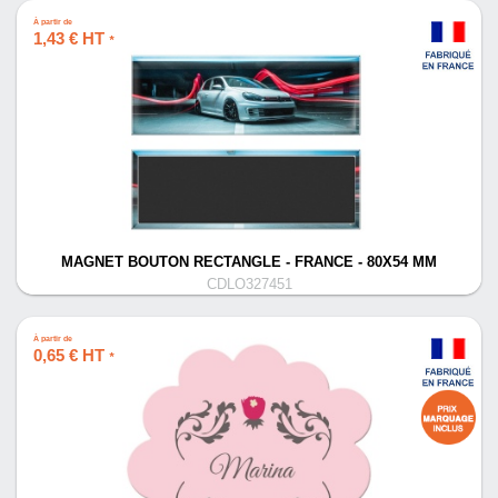
À partir de
1,43 € HT
*
MAGNET BOUTON RECTANGLE - FRANCE - 80X54 MM
CDLO327451
À partir de
0,65 € HT
*