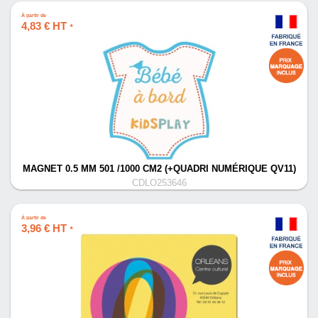
À partir de
4,83 € HT
*
MAGNET 0.5 MM 501 /1000 CM2 (+QUADRI NUMÉRIQUE QV11)
CDLO253646
À partir de
3,96 € HT
*