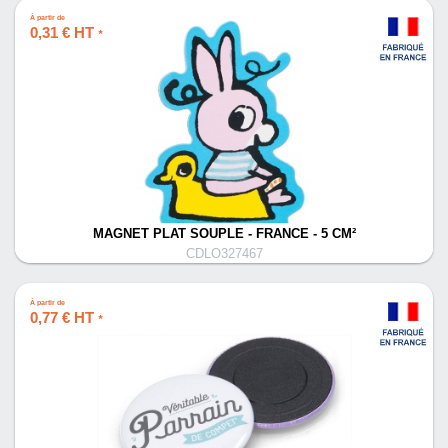
À partir de
0,31 € HT
*
MAGNET PLAT SOUPLE - FRANCE - 5 CM²
CDLO327467
À partir de
0,77 € HT
*