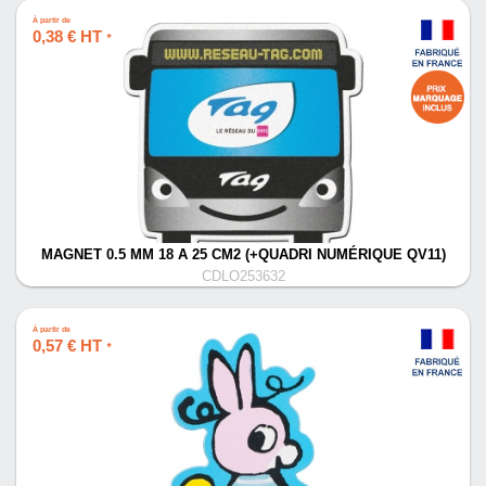
À partir de
0,38 € HT
*
MAGNET 0.5 MM 18 A 25 CM2 (+QUADRI NUMÉRIQUE QV11)
CDLO253632
À partir de
0,57 € HT
*