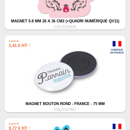
MAGNET 0.8 MM 26 A 36 CM2 (+QUADRI NUMÉRIQUE QV11)
CDLO253635
À partir de
1,41 € HT
*
MAGNET BOUTON ROND - FRANCE - 75 MM
CDLO327457
À partir de
0,77 € HT
*