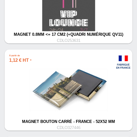
MAGNET 0.8MM <= 17 CM2 (+QUADRI NUMÉRIQUE QV11)
CDLO253631
À partir de
1,12 € HT
*
MAGNET BOUTON CARRÉ - FRANCE - 52X52 MM
CDLO327446