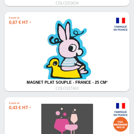
CDLO253634
À partir de
0,67 € HT
*
MAGNET PLAT SOUPLE - FRANCE - 25 CM²
CDLO327463
À partir de
0,43 € HT
*