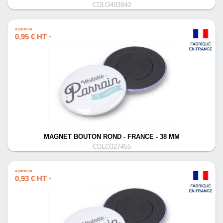
CDLO493840
À partir de
0,95 € HT
*
MAGNET BOUTON ROND - FRANCE - 38 MM
CDLO327455
À partir de
0,93 € HT
*