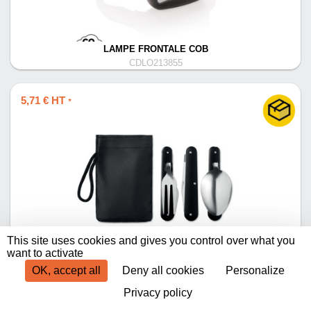
LAMPE FRONTALE COB
CDLO213855
5,71 € HT
*
This site uses cookies and gives you control over what you
COUVERTS DE CAMPING - 3 SERVICE
want to activate
CDLO252958
OK, accept all
Deny all cookies
Personalize
Privacy policy
Produits par page