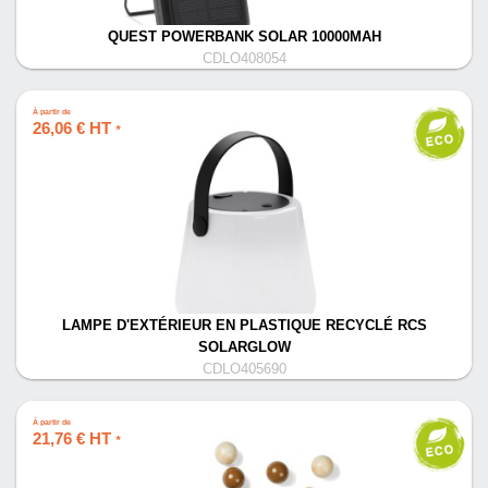
QUEST POWERBANK SOLAR 10000MAH
CDLO408054
À partir de
26,06 € HT
*
LAMPE D'EXTÉRIEUR EN PLASTIQUE RECYCLÉ RCS
SOLARGLOW
CDLO405690
À partir de
21,76 € HT
*