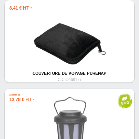
8,41 € HT
*
COUVERTURE DE VOYAGE PURENAP
CDLO468177
À partir de
13,78 € HT
*