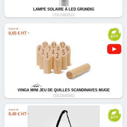
LAMPE SOLAIRE À LED GRUNDIG
CDLO462515
À partir de
8,65 € HT
*
VINGA MINI JEU DE QUILLES SCANDINAVES MUGE
CDLO440492
À partir de
8,48 € HT
*