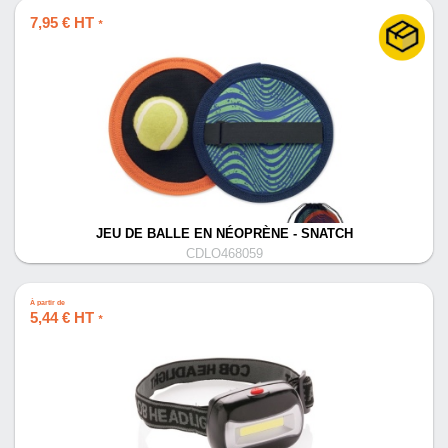
7,95 € HT
*
JEU DE BALLE EN NÉOPRÈNE - SNATCH
CDLO468059
À partir de
5,44 € HT
*