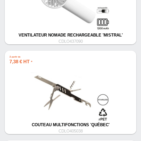
VENTILATEUR NOMADE RECHARGEABLE 'MISTRAL'
CDLO437090
À partir de
7,38 € HT
*
COUTEAU MULTIFONCTIONS 'QUÉBEC'
CDLO405038