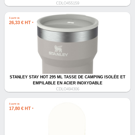
CDLO455159
À partir de
26,33 € HT
*
STANLEY STAY HOT 295 ML TASSE DE CAMPING ISOLÉE ET
EMPILABLE EN ACIER INOXYDABLE
CDLO494306
À partir de
17,80 € HT
*