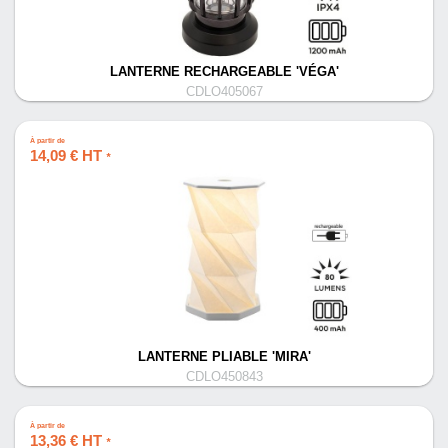
LANTERNE RECHARGEABLE 'VÉGA'
CDLO405067
À partir de
14,09 € HT
*
LANTERNE PLIABLE 'MIRA'
CDLO450843
À partir de
13,36 € HT
*