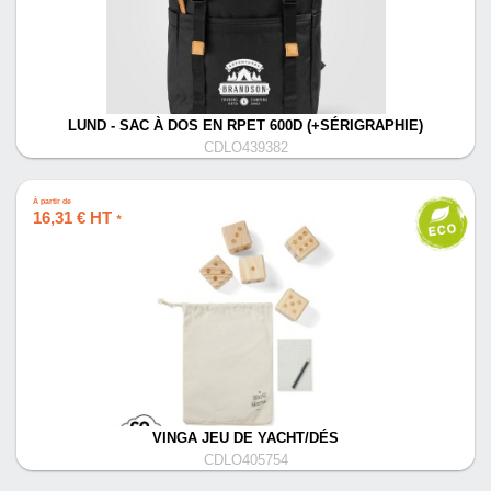
LUND - SAC À DOS EN RPET 600D (+SÉRIGRAPHIE)
CDLO439382
À partir de
16,31 € HT
*
VINGA JEU DE YACHT/DÉS
CDLO405754