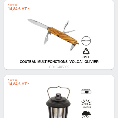
À partir de
14,84 € HT
*
COUTEAU MULTIFONCTIONS 'VOLGA', OLIVIER
CDLO405039
À partir de
14,84 € HT
*