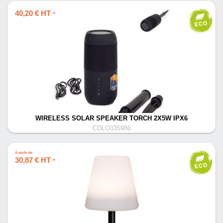
40,20 € HT
*
WIRELESS SOLAR SPEAKER TORCH 2X5W IPX6
CDLO335986
À partir de
30,87 € HT
*