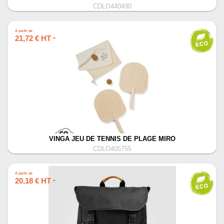
CDLO440490
À partir de
21,72 € HT
*
VINGA JEU DE TENNIS DE PLAGE MIRO
CDLO405755
À partir de
20,18 € HT
*