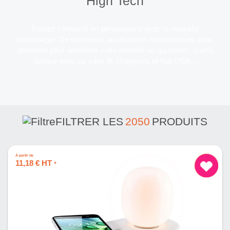
High Tech
Restez connecté en permanence avec la nouvelle
technologie. De nombreux accessoires informatiques vous
attendent pour améliorer votre mobilité au quotidien : souris
optique avec ou sans fil, chargeurs et hub USB...
FILTRER LES
2050
PRODUITS
À partir de
11,18 € HT
*