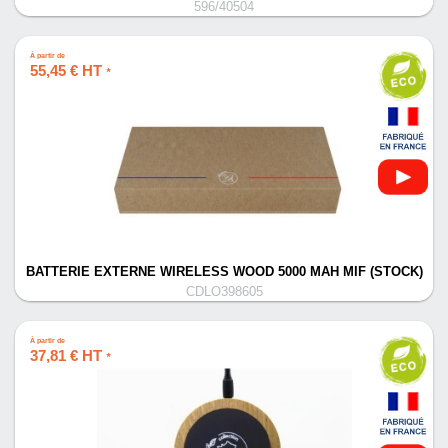
596/40504
À partir de
55,45 € HT
*
BATTERIE EXTERNE WIRELESS WOOD 5000 MAH MIF (STOCK)
CDLO398605
À partir de
37,81 € HT
*