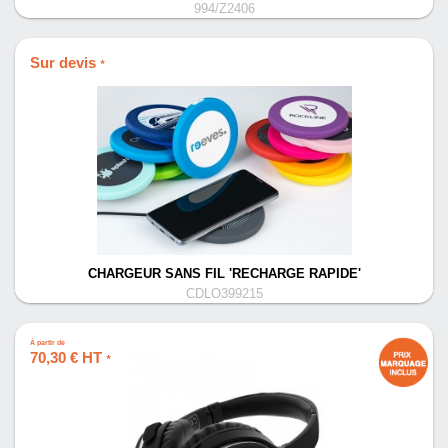
994/Z2406
Sur devis
*
CHARGEUR SANS FIL 'RECHARGE RAPIDE'
CDLO399215
À partir de
70,30 € HT
*