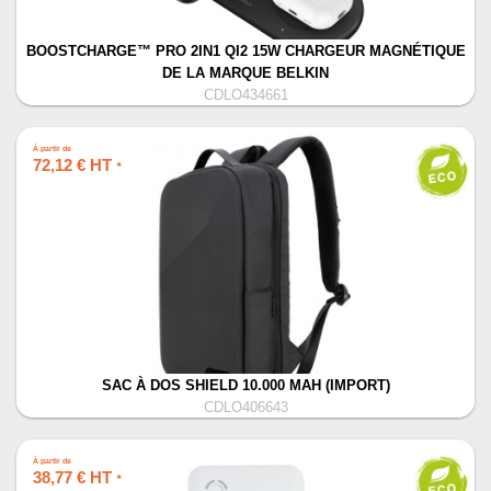
BOOSTCHARGE™ PRO 2IN1 QI2 15W CHARGEUR MAGNÉTIQUE
DE LA MARQUE BELKIN
CDLO434661
À partir de
72,12 € HT
*
SAC À DOS SHIELD 10.000 MAH (IMPORT)
CDLO406643
À partir de
38,77 € HT
*