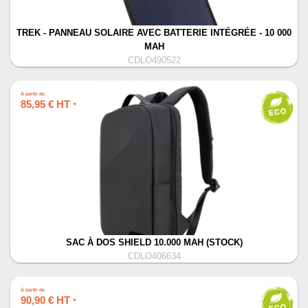
TREK - PANNEAU SOLAIRE AVEC BATTERIE INTÉGRÉE - 10 000
MAH
CDLO490522
À partir de
85,95 € HT
*
SAC À DOS SHIELD 10.000 MAH (STOCK)
CDLO406634
À partir de
90,90 € HT
*