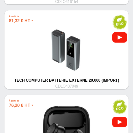
CDLO416154
À partir de
81,32 € HT
*
TECH COMPUTER BATTERIE EXTERNE 20.000 (IMPORT)
CDLO437049
À partir de
76,20 € HT
*