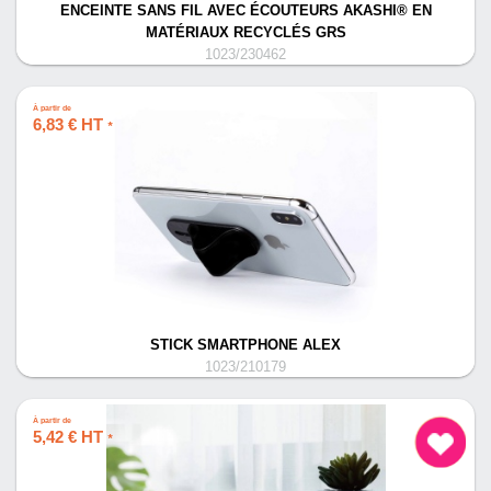
ENCEINTE SANS FIL AVEC ÉCOUTEURS AKASHI® EN
MATÉRIAUX RECYCLÉS GRS
1023/230462
À partir de
6,83 € HT
*
STICK SMARTPHONE ALEX
1023/210179
À partir de
5,42 € HT
*