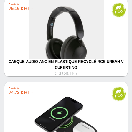
À partir de
75,16 € HT
*
CASQUE AUDIO ANC EN PLASTIQUE RECYCLÉ RCS URBAN V
CUPERTINO
CDLO401467
À partir de
74,73 € HT
*