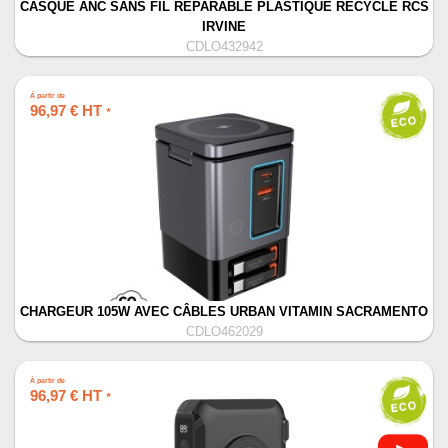
CASQUE ANC SANS FIL RÉPARABLE PLASTIQUE RECYCLÉ RCS
IRVINE
CDLO432942
À partir de
96,97 € HT
*
CHARGEUR 105W AVEC CÂBLES URBAN VITAMIN SACRAMENTO
CDLO462029
À partir de
96,97 € HT
*