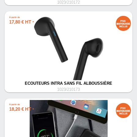
1023/210172
À partir de
17,80 € HT
*
ECOUTEURS INTRA SANS FIL ALBOUSSIÈRE
1023/210173
À partir de
18,20 € HT
*