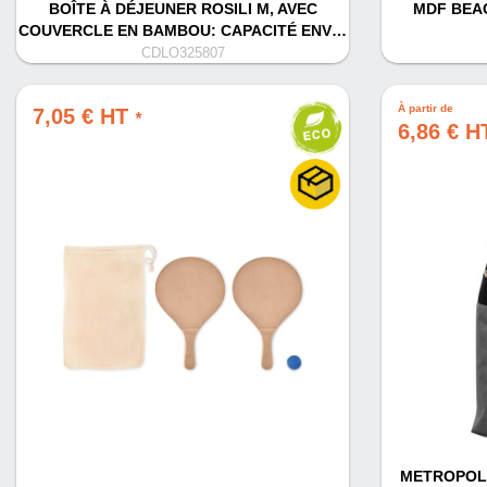
BOÎTE À DÉJEUNER ROSILI M, AVEC
MDF BEA
COUVERCLE EN BAMBOU: CAPACITÉ ENV…
CDLO325807
À partir de
7,05 € HT
*
6,86 € 
METROPOLI