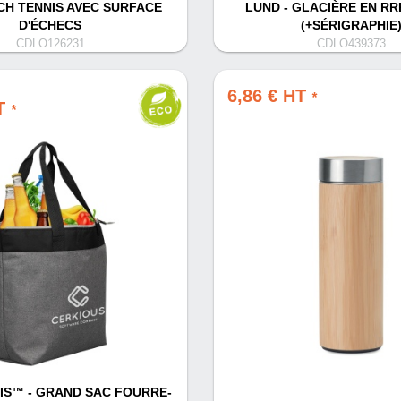
CH TENNIS AVEC SURFACE
LUND - GLACIÈRE EN RR
D'ÉCHECS
(+SÉRIGRAPHIE
CDLO126231
CDLO439373
6,86 € HT
*
HT
*
S™ - GRAND SAC FOURRE-