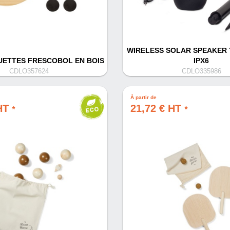
WIRELESS SOLAR SPEAKER
UETTES FRESCOBOL EN BOIS
IPX6
CDLO357624
CDLO335986
À partir de
 HT
21,72 € HT
*
*