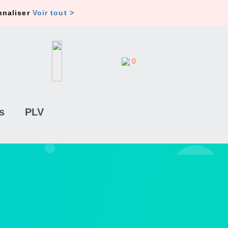
nnaliser
Voir tout >
0
s
PLV