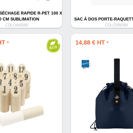
SÉCHAGE RAPIDE R-PET 100 X
0 CM SUBLIMATION
SAC À DOS PORTE-RAQUETT
CDLO440580
CDLO388394
 HT
14,88 € HT
*
*