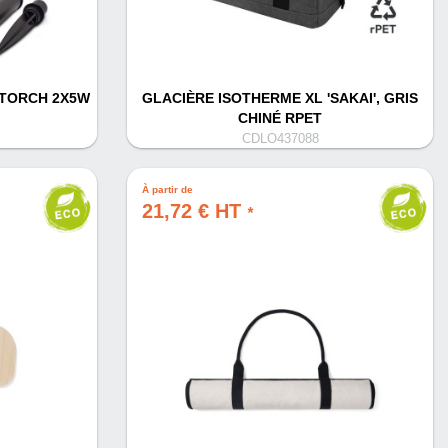
 TORCH 2X5W
GLACIÈRE ISOTHERME XL 'SAKAI', GRIS
CHINÉ RPET
CDLO437088
À partir de
21,72 € HT
*