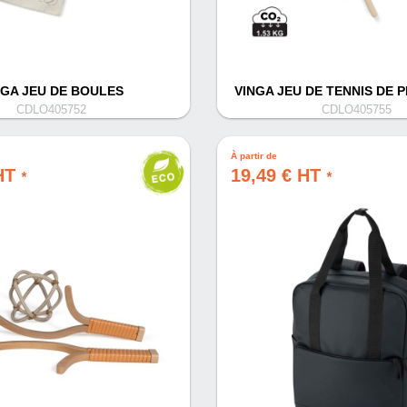
NGA JEU DE BOULES
VINGA JEU DE TENNIS DE 
CDLO405752
CDLO405755
À partir de
 HT
19,49 € HT
*
*