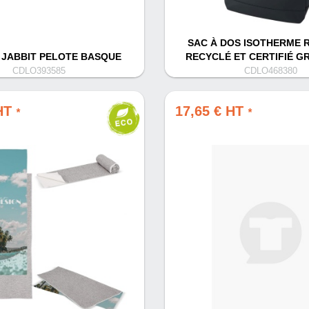
SAC À DOS ISOTHERME R
 JABBIT PELOTE BASQUE
RECYCLÉ ET CERTIFIÉ GR
CDLO393585
CDLO468380
 HT
17,65 € HT
*
*