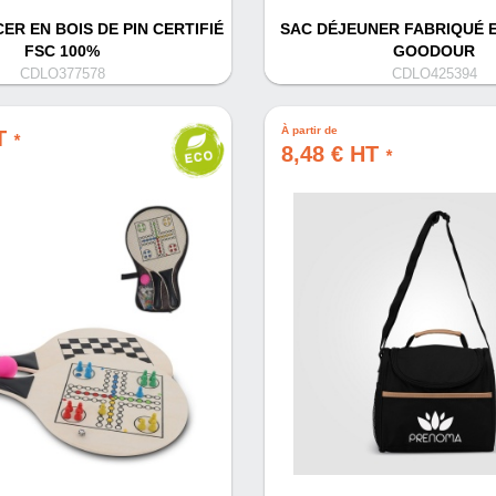
ER EN BOIS DE PIN CERTIFIÉ
SAC DÉJEUNER FABRIQUÉ E
FSC 100%
GOODOUR
CDLO377578
CDLO425394
À partir de
HT
*
8,48 € HT
*