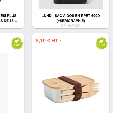
ESI PLUS
LUND - SAC À DOS EN RPET 600D
S DE 18 L
(+SÉRIGRAPHIE)
CDLO439382
8,10 € HT
*