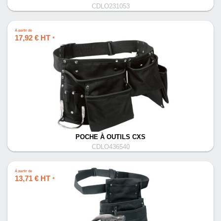
CDLO231053
À partir de
17,92 € HT
*
POCHE À OUTILS CXS
CDLO436540
À partir de
13,71 € HT
*