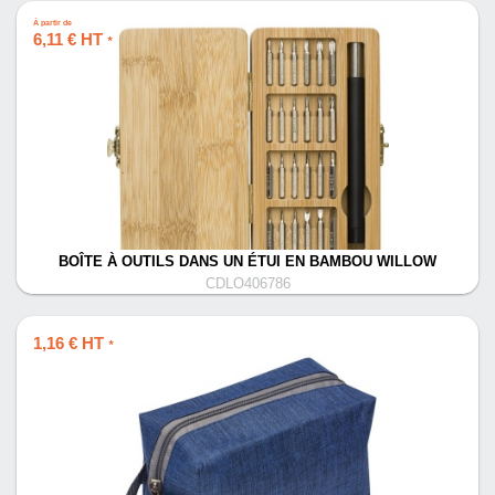
À partir de
6,11 € HT
*
BOÎTE À OUTILS DANS UN ÉTUI EN BAMBOU WILLOW
CDLO406786
1,16 € HT
*