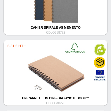
CAHIER SPIRALE A5 MEMENTO
CDLO388772
6,31 € HT
*
UN CARNET , UN PIN - GROWNOTEBOOK™
CDLO340295