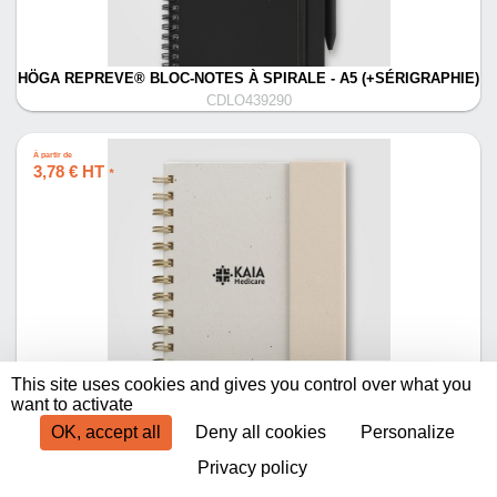
HÖGA REPREVE® BLOC-NOTES À SPIRALE - A5 (+SÉRIGRAPHIE)
CDLO439290
À partir de
3,78 € HT
*
ORGANISEUR HALDEN, PAPIER FSC, CARNET À SPIRALES AVEC
This site uses cookies and gives you control over what you
NOTES ADHÉSIVES - B6 (+SÉRIGRAPHIE)
want to activate
CDLO490087
OK, accept all
Deny all cookies
Personalize
Privacy policy
Produits par page