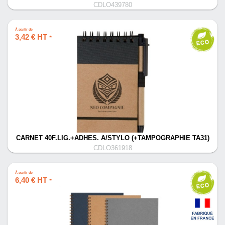
CDLO439780
À partir de
3,42 € HT
*
CARNET 40F.LIG.+ADHES. A/STYLO (+TAMPOGRAPHIE TA31)
CDLO361918
À partir de
6,40 € HT
*