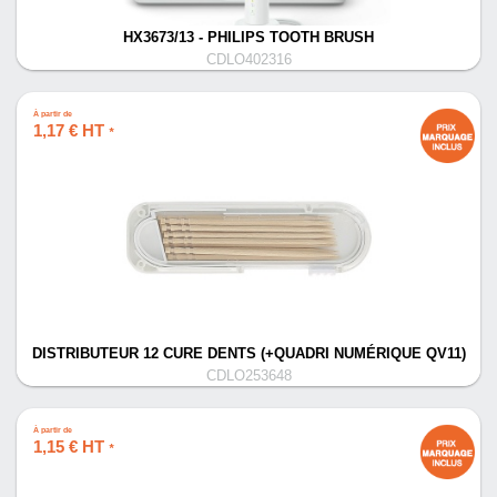
HX3673/13 - PHILIPS TOOTH BRUSH
CDLO402316
À partir de
1,17 € HT
*
DISTRIBUTEUR 12 CURE DENTS (+QUADRI NUMÉRIQUE QV11)
CDLO253648
À partir de
1,15 € HT
*