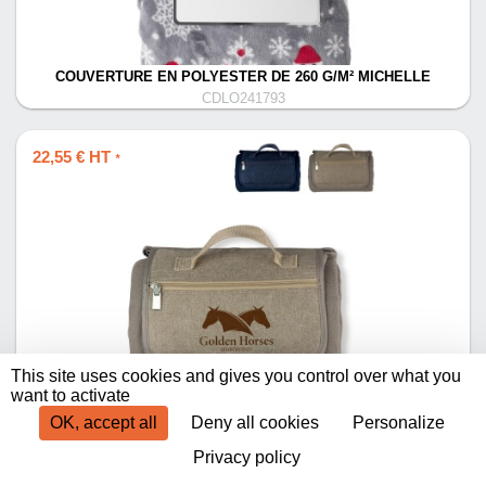
COUVERTURE EN POLYESTER DE 260 G/M² MICHELLE
CDLO241793
22,55 € HT
*
This site uses cookies and gives you control over what you
PLAID TAPIS PIQUE-NIQUE 170X130CM
want to activate
CDLO358506
OK, accept all
Deny all cookies
Personalize
Privacy policy
Produits par page