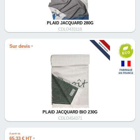
PLAID JACQUARD 280G
CDLO433118
Sur devis
*
PLAID JACQUARD BIO 230G
CDLO454371
À partir de
65,33 € HT
*