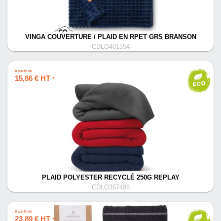
VINGA COUVERTURE / PLAID EN RPET GRS BRANSON
CDLO401554
À partir de
15,86 € HT
*
PLAID POLYESTER RECYCLÉ 250G REPLAY
CDLO357486
À partir de
23,89 € HT
*