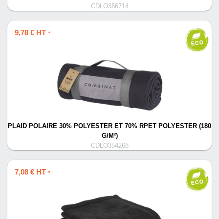
CDLO356714
9,78 € HT
*
PLAID POLAIRE 30% POLYESTER ET 70% RPET POLYESTER (180
G/M²)
CDLO354268
7,08 € HT
*