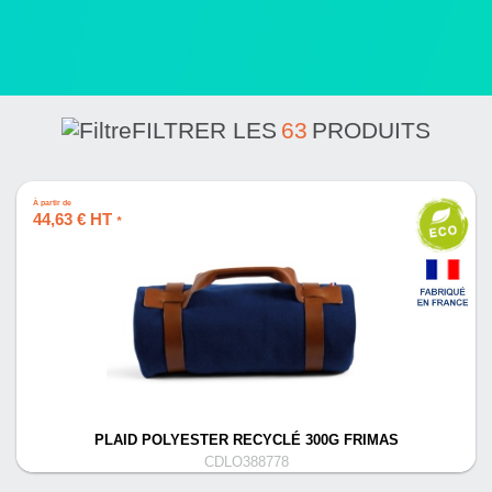
FILTRER LES
63
PRODUITS
À partir de
44,63 € HT
*
PLAID POLYESTER RECYCLÉ 300G FRIMAS
CDLO388778