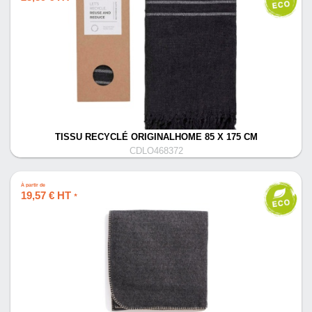
TISSU RECYCLÉ ORIGINALHOME 85 X 175 CM
CDLO468372
À partir de
19,57 € HT
*