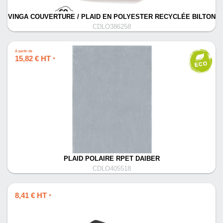
VINGA COUVERTURE / PLAID EN POLYESTER RECYCLÉE BILTON
CDLO386258
À partir de
15,82 € HT
*
PLAID POLAIRE RPET DAIBER
CDLO405518
8,41 € HT
*