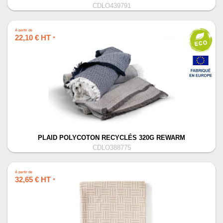
CDLO439791
À partir de
22,10 € HT
*
PLAID POLYCOTON RECYCLÉS 320G REWARM
CDLO388775
À partir de
32,65 € HT
*