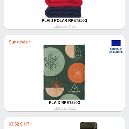
PLAID POLAR RPET250G
CDLO378466
Sur devis
*
PLAID RPET250G
CDLO170221
63,52 € HT
*