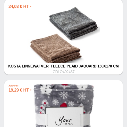
24,03 € HT
*
KOSTA LINNEWAFVERI FLEECE PLAID JAQUARD 130X170 CM
CDLO402467
À partir de
19,29 € HT
*