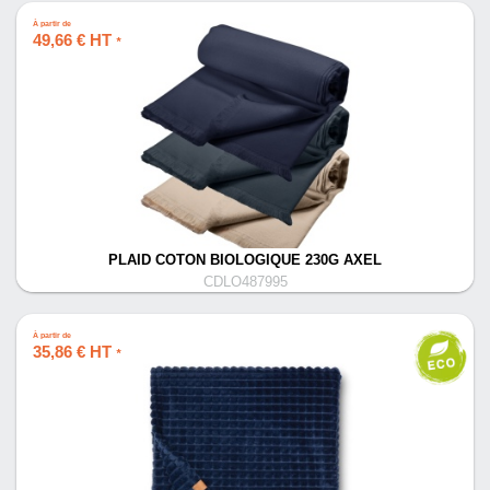
À partir de
49,66 € HT
*
PLAID COTON BIOLOGIQUE 230G AXEL
CDLO487995
À partir de
35,86 € HT
*