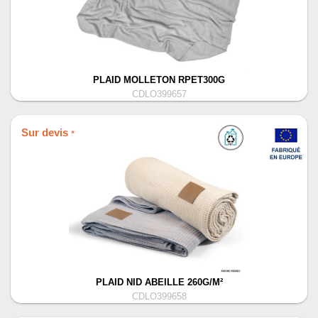
PLAID MOLLETON RPET300G
CDLO399657
Sur devis
*
PLAID NID ABEILLE 260G/M²
CDLO399658