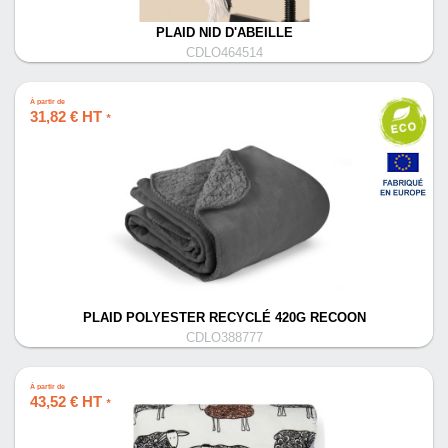
PLAID NID D'ABEILLE
CDLO464514
À partir de
31,82 € HT
*
PLAID POLYESTER RECYCLÉ 420G RECOON
CDLO388777
À partir de
43,52 € HT
*