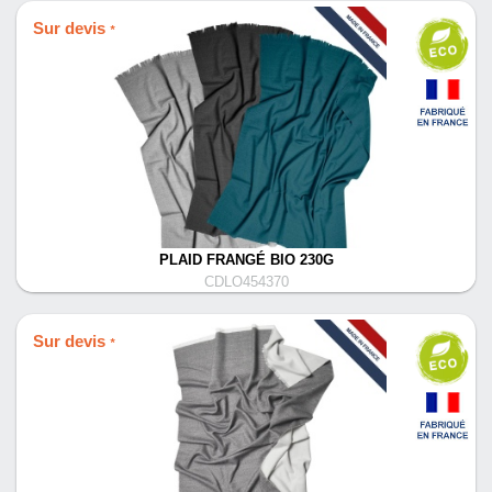
Sur devis
*
PLAID FRANGÉ BIO 230G
CDLO454370
Sur devis
*