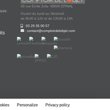
39 rue Emile Zola- 88000 EPINAL
isée
Ouvert du lundi au Vendredi
de 8h30 à 12h et de 13h30 à 19h
: 03 29 35 00 57
: contact@comptoirdelobjet.com
its
ookies
Personalize
Privacy policy