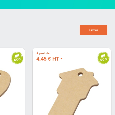
Filtrer
À partir de
4,45 € HT
*