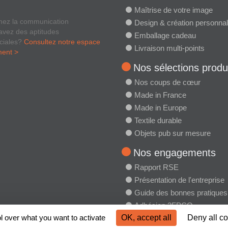
Maîtrise de votre image
mez la communication
Design & création personnal
avez des aptitudes
Emballage cadeau
ciales?
Consultez notre espace
Livraison multi-points
ment >
Nos sélections produ
Nos coups de cœur
Made in France
Made in Europe
Textile durable
Objets pub sur mesure
Nos engagements
Rapport RSE
Présentation de l'entreprise
Guide des bonnes pratiques
Adhésion 2FPCO
l over what you want to activate
OK, accept all
Deny all c
Charte RSE 2FPCO