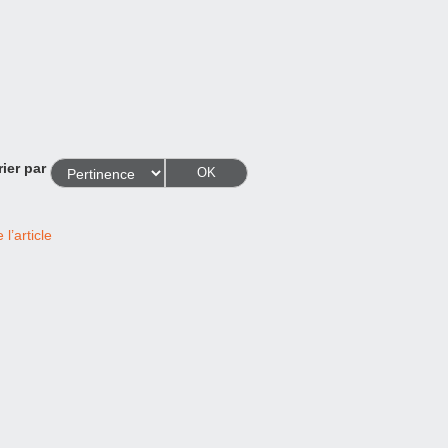
rier par
OK
l’article