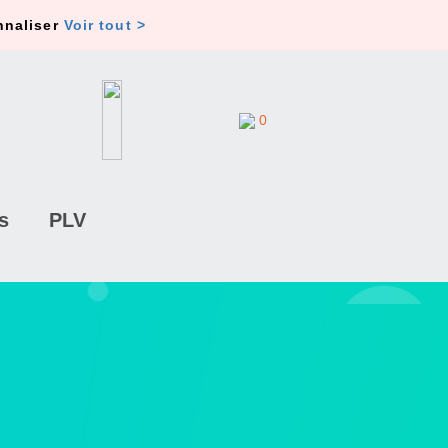
nnaliser
Voir tout >
0
s
PLV