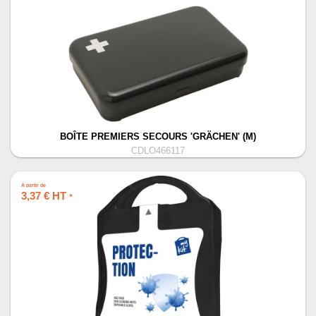
BOÎTE PREMIERS SECOURS 'GRÄCHEN' (M)
CDLO466117
À partir de
3,37 € HT
*