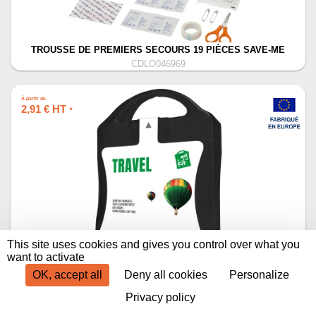
TROUSSE DE PREMIERS SECOURS 19 PIÈCES SAVE-ME
CDLO046969
À partir de
2,91 € HT
*
This site uses cookies and gives you control over what you
MYKIT VOYAGE
want to activate
CDLO270231
OK, accept all
Deny all cookies
Personalize
Privacy policy
Produits par page