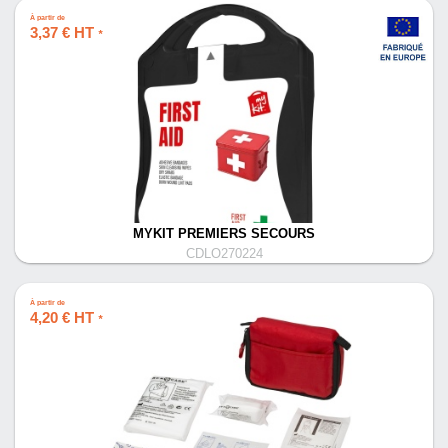
À partir de
3,37 € HT
*
MYKIT PREMIERS SECOURS
CDLO270224
À partir de
4,20 € HT
*