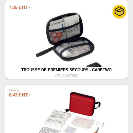
7,05 € HT
*
TROUSSE DE PREMIERS SECOURS - CARETWO
CDLO467902
À partir de
6,43 € HT
*