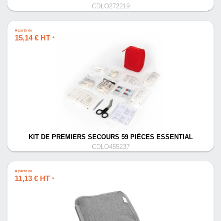
CDLO272219
À partir de
15,14 € HT
*
KIT DE PREMIERS SECOURS 59 PIÈCES ESSENTIAL
CDLO455237
À partir de
11,13 € HT
*