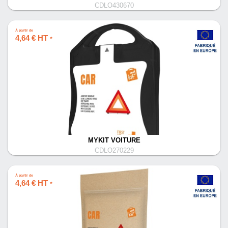
CDLO430670
À partir de
4,64 € HT
*
MYKIT VOITURE
CDLO270229
À partir de
4,64 € HT
*