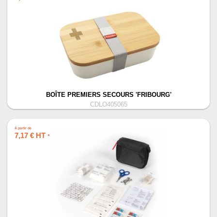
BOÎTE PREMIERS SECOURS 'FRIBOURG'
CDLO405065
À partir de
7,17 € HT
*