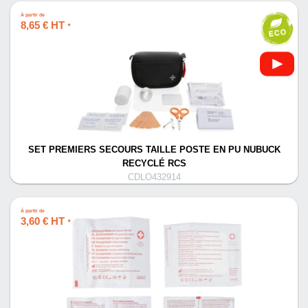
À partir de
8,65 € HT
*
SET PREMIERS SECOURS TAILLE POSTE EN PU NUBUCK
RECYCLÉ RCS
CDLO432914
À partir de
3,60 € HT
*