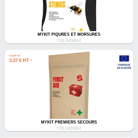
MYKIT PIQURES ET MORSURES
CDLO404814
À partir de
3,37 € HT
*
MYKIT PREMIERS SECOURS
CDLO430663