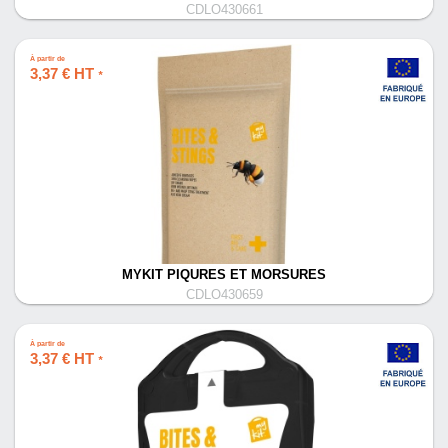
CDLO430661
À partir de
3,37 € HT
*
MYKIT PIQURES ET MORSURES
CDLO430659
À partir de
3,37 € HT
*