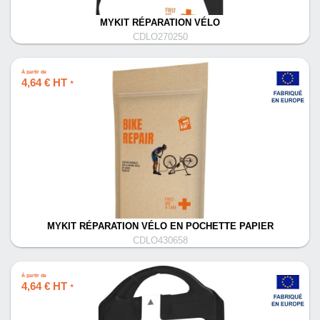
MYKIT RÉPARATION VÉLO
CDLO270250
À partir de
4,64 € HT
*
MYKIT RÉPARATION VÉLO EN POCHETTE PAPIER
CDLO430658
À partir de
4,64 € HT
*