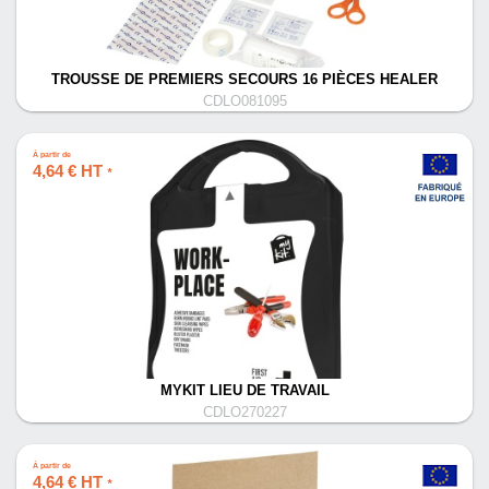
TROUSSE DE PREMIERS SECOURS 16 PIÈCES HEALER
CDLO081095
À partir de
4,64 € HT
*
MYKIT LIEU DE TRAVAIL
CDLO270227
À partir de
4,64 € HT
*