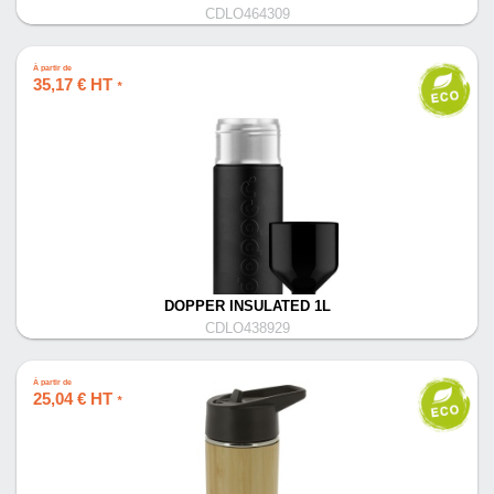
CDLO464309
À partir de
35,17 € HT
*
DOPPER INSULATED 1L
CDLO438929
À partir de
25,04 € HT
*