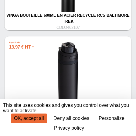
VINGA BOUTEILLE 600ML EN ACIER RECYCLÉ RCS BALTIMORE
TREK
CDLO462107
À partir de
13,97 € HT
*
This site uses cookies and gives you control over what you
BOUTEILLE ISOTHERME RETUMBLER-URBIX THERMO
want to activate
CDLO488032
OK, accept all
Deny all cookies
Personalize
Privacy policy
Produits par page