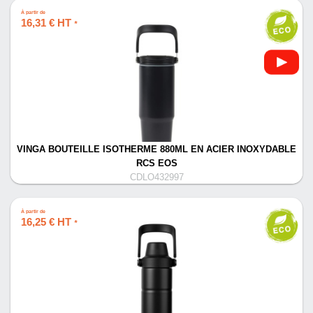
À partir de
16,31 € HT
*
VINGA BOUTEILLE ISOTHERME 880ML EN ACIER INOXYDABLE
RCS EOS
CDLO432997
À partir de
16,25 € HT
*