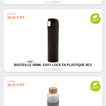
CDLO488027
À partir de
16,31 € HT
*
BOUTEILLE 450ML EASY LOCK EN PLASTIQUE RCS
CDLO386445
À partir de
16,31 € HT
*