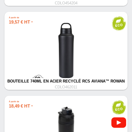
CDLO454204
À partir de
19,57 € HT
*
BOUTEILLE 740ML EN ACIER RECYCLÉ RCS AVIANA™ ROWAN
CDLO462011
À partir de
18,49 € HT
*