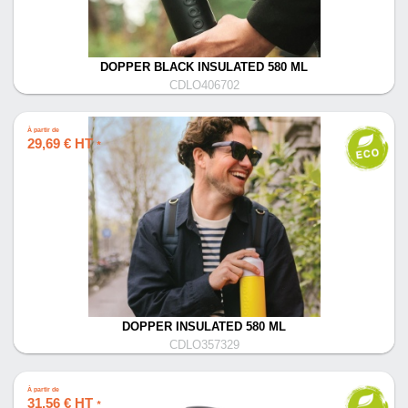
DOPPER BLACK INSULATED 580 ML
CDLO406702
À partir de
29,69 € HT
*
DOPPER INSULATED 580 ML
CDLO357329
À partir de
31,56 € HT
*