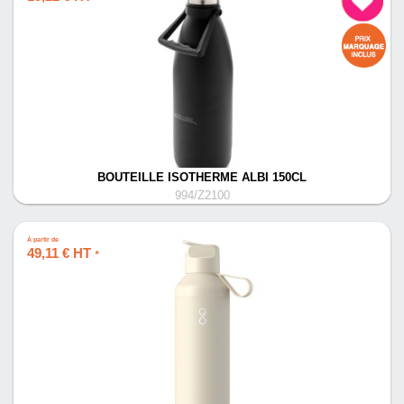
BOUTEILLE ISOTHERME ALBI 150CL
994/Z2100
À partir de
49,11 € HT
*