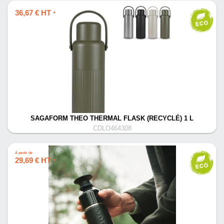
36,67 € HT
*
SAGAFORM THEO THERMAL FLASK (RECYCLÉ) 1 L
CDLO464308
À partir de
29,69 € HT
*