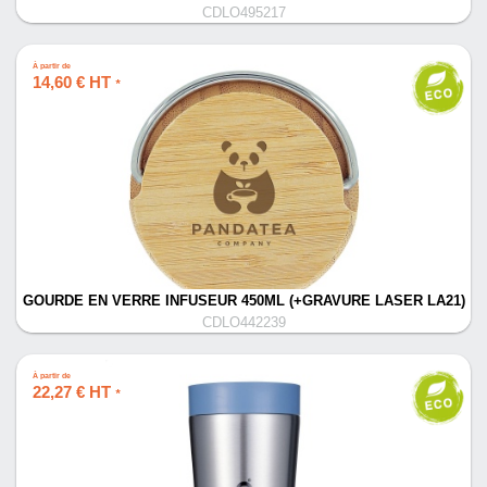
CDLO495217
À partir de
14,60 € HT
*
GOURDE EN VERRE INFUSEUR 450ML (+GRAVURE LASER LA21)
CDLO442239
À partir de
22,27 € HT
*