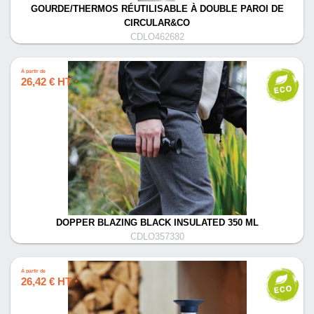
GOURDE/THERMOS RÉUTILISABLE À DOUBLE PAROI DE
CIRCULAR&CO
CDLO462682
À partir de
26,42 € HT
*
DOPPER BLAZING BLACK INSULATED 350 ML
CDLO357330
À partir de
26,42 € HT
*