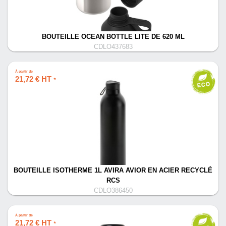
BOUTEILLE OCEAN BOTTLE LITE DE 620 ML
CDLO437683
À partir de
21,72 € HT
*
BOUTEILLE ISOTHERME 1L AVIRA AVIOR EN ACIER RECYCLÉ
RCS
CDLO386450
À partir de
21,72 € HT
*