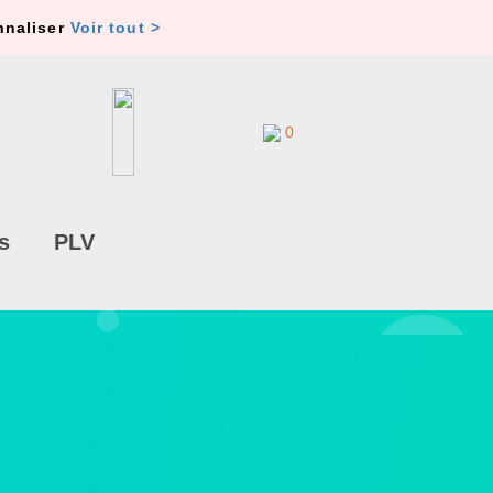
nnaliser
Voir tout >
0
s
PLV