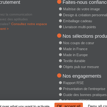
crutement
Faites-nous confianc
Maîtrise de votre image
mez la communication
Design & création personnal
avez des aptitudes
Emballage cadeau
ciales?
Consultez notre espace
Livraison multi-points
ment >
Nos sélections produ
Nos coups de cœur
Made in France
Made in Europe
Textile durable
Objets pub sur mesure
Nos engagements
Rapport RSE
Présentation de l'entreprise
Guide des bonnes pratiques
Adhésion 2FPCO
l over what you want to activate
OK, accept all
Deny all c
Charte RSE 2FPCO