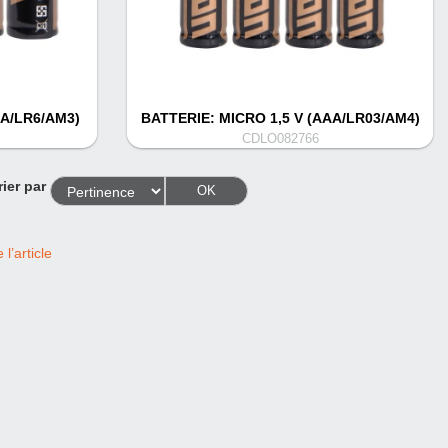
AA/LR6/AM3)
BATTERIE: MICRO 1,5 V (AAA/LR03/AM4)
CDLO082766
rier par
OK
l’article