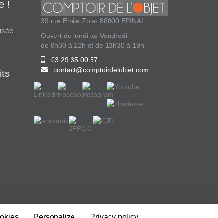
e !
39 rue Emile Zola- 88000 EPINAL
isée
Ouvert du lundi au Vendredi
de 8h30 à 12h et de 13h30 à 19h
: 03 29 35 00 57
: contact@comptoirdelobjet.com
its
ookies
Personalize
Privacy policy