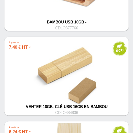
BAMBOU USB 16GB -
CDLO377766
À partir de
7,40 € HT
*
VENTER 16GB. CLÉ USB 16GB EN BAMBOU
CDLO384836
À partir de
6,24 € HT
*