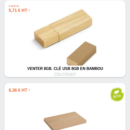
À partir de
5,71 € HT
*
VENTER 8GB. CLÉ USB 8GB EN BAMBOU
CDLO331937
6,36 € HT
*