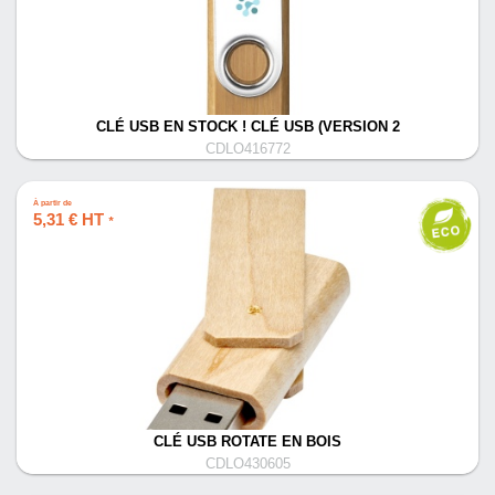
CLÉ USB EN STOCK ! CLÉ USB (VERSION 2
CDLO416772
À partir de
5,31 € HT
*
CLÉ USB ROTATE EN BOIS
CDLO430605