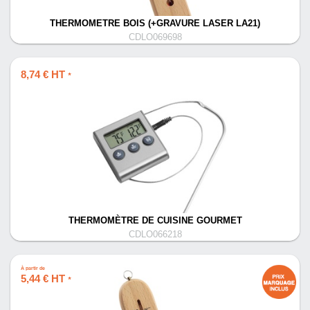
THERMOMETRE BOIS (+GRAVURE LASER LA21)
CDLO069698
8,74 € HT
*
THERMOMÈTRE DE CUISINE GOURMET
CDLO066218
À partir de
5,44 € HT
*