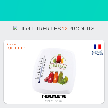
FILTRER LES
12
PRODUITS
À partir de
3,01 € HT
*
THERMOMETRE
CDLO104965