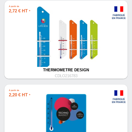
À partir de
2,72 € HT
*
THERMOMETRE DESIGN
CDLO216783
À partir de
2,20 € HT
*