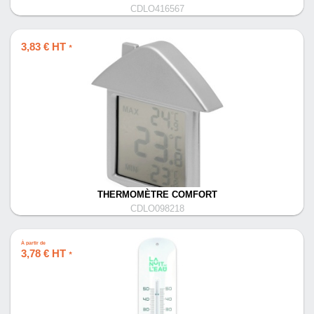
CDLO416567
3,83 € HT
*
THERMOMÈTRE COMFORT
CDLO098218
À partir de
3,78 € HT
*